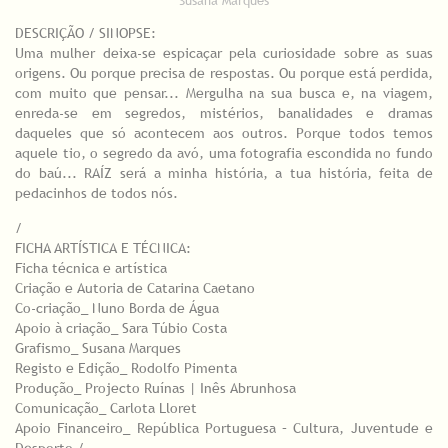
Susana Marques
DESCRIÇÃO / SINOPSE:
Uma mulher deixa-se espicaçar pela curiosidade sobre as suas
origens. Ou porque precisa de respostas. Ou porque está perdida,
com muito que pensar... Mergulha na sua busca e, na viagem,
enreda-se em segredos, mistérios, banalidades e dramas
daqueles que só acontecem aos outros. Porque todos temos
aquele tio, o segredo da avó, uma fotografia escondida no fundo
do baú... RAÍZ será a minha história, a tua história, feita de
pedacinhos de todos nós.
/
FICHA ARTÍSTICA E TÉCNICA:
Ficha técnica e artística
Criação e Autoria de Catarina Caetano
Co-criação_ Nuno Borda de Água
Apoio à criação_ Sara Túbio Costa
Grafismo_ Susana Marques
Registo e Edição_ Rodolfo Pimenta
Produção_ Projecto Ruínas | Inês Abrunhosa
Comunicação_ Carlota Lloret
Apoio Financeiro_ República Portuguesa – Cultura, Juventude e
Desporto /