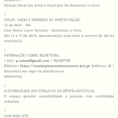
Direção-Geral das Artes e Município de Montemor-o-Novo
/
LOCAIS, DATAS E HORÁRIOS DE APRESENTAÇÃO:
12 de Abril - 16h
Cine Teatro Curvo Semedo – Montemor-o-Novo
(de 13 a 17 de Abril, apresentações para lares e centros de dia do
município)
/
INFORMAÇÕES SOBRE BILHETEIRA:
+ info:
p.ruinas@gmail.com
/ 967407748
Bilhetes:
https://municipiomontemoronovo.bol.pt
(bilhetes 3€ /
descontos em vigor na plataforma e
bilheteira)
/
ACESSIBILIDADE (DO ESPAÇO OU DA OFERTA ARTÍSTICA):
O espaço garante acessibilidade a pessoas com mobilidade
reduzida.
/
LINK PARA SITE: