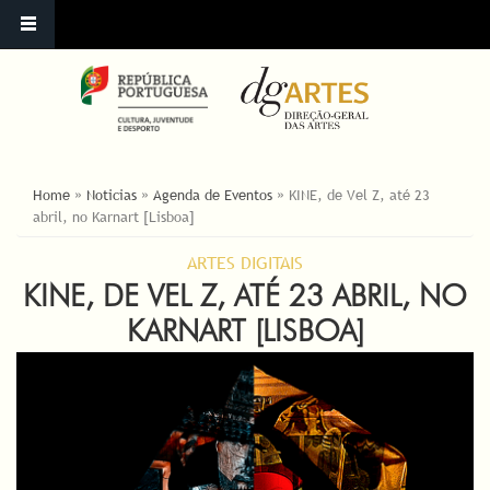
ESTÁ AQUI
Home
»
Noticias
»
Agenda de Eventos
»
KINE, de Vel Z, até 23
abril, no Karnart [Lisboa]
ARTES DIGITAIS
KINE, DE VEL Z, ATÉ 23 ABRIL, NO
KARNART [LISBOA]