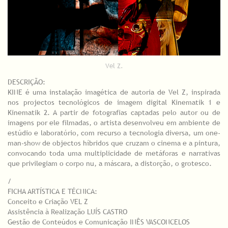
Vel Z.
DESCRIÇÃO:
KINE é uma instalação imagética de autoria de Vel Z, inspirada
nos projectos tecnológicos de imagem digital Kinematik 1 e
Kinematik 2. A partir de fotografias captadas pelo autor ou de
imagens por ele filmadas, o artista desenvolveu em ambiente de
estúdio e laboratório, com recurso a tecnologia diversa, um one-
man-show de objectos híbridos que cruzam o cinema e a pintura,
convocando toda uma multiplicidade de metáforas e narrativas
que privilegiam o corpo nu, a máscara, a distorção, o grotesco.
/
FICHA ARTÍSTICA E TÉCNICA:
Conceito e Criação VEL Z
Assistência à Realização LUÍS CASTRO
Gestão de Conteúdos e Comunicação INÊS VASCONCELOS