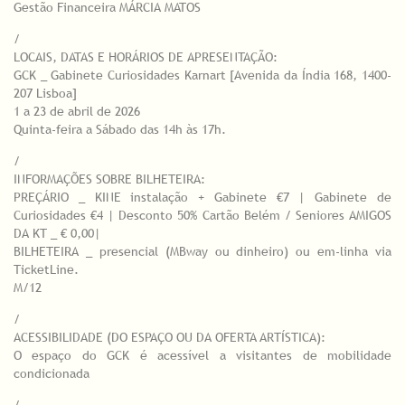
Gestão Financeira MÁRCIA MATOS
/
LOCAIS, DATAS E HORÁRIOS DE APRESENTAÇÃO:
GCK _ Gabinete Curiosidades Karnart [Avenida da Índia 168, 1400-
207 Lisboa]
1 a 23 de abril de 2026
Quinta-feira a Sábado das 14h às 17h.
/
INFORMAÇÕES SOBRE BILHETEIRA:
PREÇÁRIO _ KINE instalação + Gabinete €7 | Gabinete de
Curiosidades €4 | Desconto 50% Cartão Belém / Seniores AMIGOS
DA KT _ € 0,00|
BILHETEIRA _ presencial (MBway ou dinheiro) ou em-linha via
TicketLine.
M/12
/
ACESSIBILIDADE (DO ESPAÇO OU DA OFERTA ARTÍSTICA):
O espaço do GCK é acessível a visitantes de mobilidade
condicionada