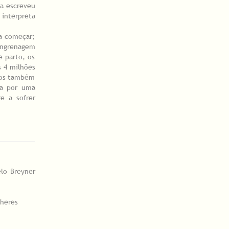
ta escreveu
 interpreta
a começar;
engrenagem
e parto, os
s 4 milhões
mos também
da por uma
e a sofrer
elo Breyner
ulheres