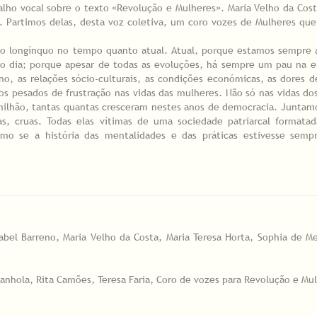
alho vocal sobre o texto «Revolução e Mulheres». Maria Velho da Cos
. Partimos delas, desta voz coletiva, um coro vozes de Mulheres que
ão longínquo no tempo quanto atual. Atual, porque estamos sempre 
do dia; porque apesar de todas as evoluções, há sempre um pau na 
o, as relações sócio-culturais, as condições económicas, as dores d
s pesados de frustração nas vidas das mulheres. Não só nas vidas do
 milhão, tantas quantas cresceram nestes anos de democracia. Junta
das, cruas. Todas elas vítimas de uma sociedade patriarcal formata
o se a história das mentalidades e das práticas estivesse sempr
Isabel Barreno, Maria Velho da Costa, Maria Teresa Horta, Sophia de M
Canhola, Rita Camões, Teresa Faria, Coro de vozes para Revolução e M