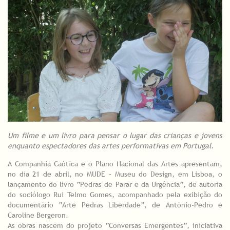
Um filme e um livro para pensar o lugar das crianças e jovens
enquanto espectadores das artes performativas em Portugal.
A Companhia Caótica e o Plano Nacional das Artes apresentam,
no dia 21 de abril, no MUDE – Museu do Design, em Lisboa, o
lançamento do livro “Pedras de Parar e da Urgência”, de autoria
do sociólogo Rui Telmo Gomes, acompanhado pela exibição do
documentário “Arte Pedras Liberdade”, de António-Pedro e
Caroline Bergeron.
As obras nascem do projeto “Conversas Emergentes”, iniciativa