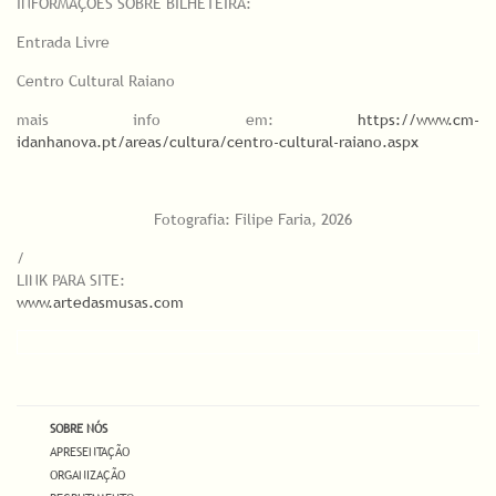
INFORMAÇÕES SOBRE BILHETEIRA:
Entrada Livre
Centro Cultural Raiano
mais info em:
https://www.cm-
idanhanova.pt/areas/cultura/centro-cultural-raiano.aspx
Fotografia: Filipe Faria, 2026
/
LINK PARA SITE:
www.artedasmusas.com
SOBRE NÓS
APRESENTAÇÃO
ORGANIZAÇÃO