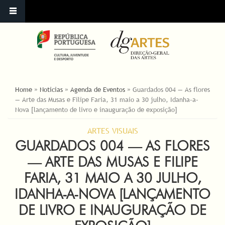
ESTÁ AQUI
Home
»
Noticias
»
Agenda de Eventos
»
Guardados 004 — As flores
— Arte das Musas e Filipe Faria, 31 maio a 30 julho, Idanha-a-
Nova [lançamento de livro e inauguração de exposição]
ARTES VISUAIS
GUARDADOS 004 — AS FLORES
— ARTE DAS MUSAS E FILIPE
FARIA, 31 MAIO A 30 JULHO,
IDANHA-A-NOVA [LANÇAMENTO
DE LIVRO E INAUGURAÇÃO DE