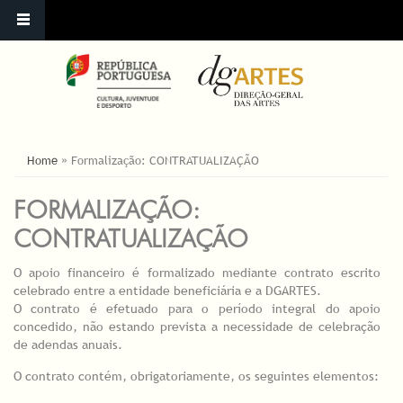
ESTÁ AQUI
Home
»
Formalização: CONTRATUALIZAÇÃO
FORMALIZAÇÃO:
CONTRATUALIZAÇÃO
O apoio financeiro é formalizado mediante contrato escrito
celebrado entre a entidade beneficiária e a DGARTES.
O contrato é efetuado para o período integral do apoio
concedido, não estando prevista a necessidade de celebração
de adendas anuais.
O contrato contém, obrigatoriamente, os seguintes elementos: