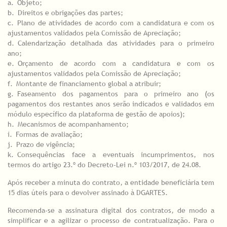
a.
_
Objeto;
b.
_
Direitos e obrigações das partes;
c.
_
Plano de atividades de acordo com a candidatura e com os
ajustamentos validados pela Comissão de Apreciação;
d.
_
Calendarização detalhada das atividades para o primeiro
ano;
e.
_
Orçamento de acordo com a candidatura e com os
ajustamentos validados pela Comissão de Apreciação;
f.
_
Montante de financiamento global a atribuir;
g.
_
Faseamento dos pagamentos para o primeiro ano (os
pagamentos dos restantes anos serão indicados e validados em
módulo específico da plataforma de gestão de apoios);
h.
_
Mecanismos de acompanhamento;
i.
_
Formas de avaliação;
j.
_
Prazo de vigência;
k.
_
Consequências face a eventuais incumprimentos, nos
termos do artigo 23.º do Decreto-Lei n.º 103/2017, de 24.08.
Após receber a minuta do contrato, a entidade beneficiária tem
15 dias úteis para o devolver assinado à DGARTES.
Recomenda-se a assinatura digital dos contratos, de modo a
simplificar e a agilizar o processo de contratualização. Para o