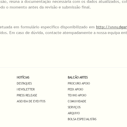
ssão, reúna a documentação necessária com os dados atualizados, co
todo o momento antes da revisão e submissão final.
fetuada em formulário específico disponibilizado em
http://www.dgar
idos. Em caso de dúvida, contacte atempadamente a nossa equipa entr
NOTÍCIAS
BALCÃO ARTES
DESTAQUES
PROCURO APOIO
NEWSLETTER
PEDI APOIO
PRESS RELEASE
TENHO APOIO
AGENDA DE EVENTOS
COMUNIDADE
SERVIÇOS
ARQUIVO
BOLSA ESPECIALISTAS