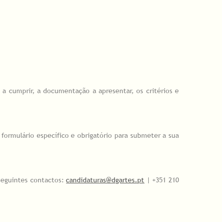
a cumprir, a documentação a apresentar, os critérios e
 formulário específico e obrigatório para submeter a sua
 seguintes contactos:
candidaturas@dgartes.pt
| +351 210