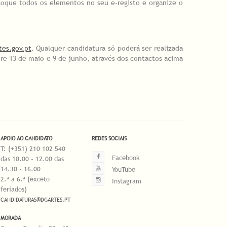
loque todos os elementos no seu e-registo e organize o
tes.gov.pt
. Qualquer candidatura só poderá ser realizada
e 13 de maio e 9 de junho, através dos contactos acima
APOIO AO CANDIDATO
REDES SOCIAIS
T: (+351) 210 102 540
Facebook
das 10.00 - 12.00 das
14.30 - 16.00
YouTube
2.ª a 6.ª (exceto
Instagram
feriados)
CANDIDATURAS@DGARTES.PT
MORADA