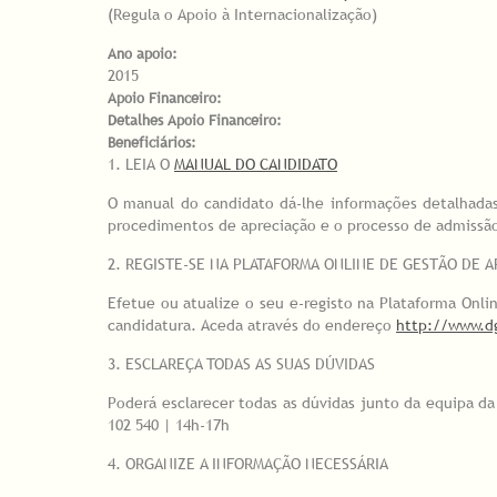
(Regula o Apoio à Internacionalização)
Ano apoio:
2015
Apoio Financeiro:
Detalhes Apoio Financeiro:
Beneficiários:
1. LEIA O
MANUAL DO CANDIDATO
O manual do candidato dá-lhe informações detalhadas 
procedimentos de apreciação e o processo de admissão
2. REGISTE-SE NA PLATAFORMA ONLINE DE GESTÃO DE 
Efetue ou atualize o seu e-registo na Plataforma Onli
candidatura. Aceda através do endereço
http://www.dg
3. ESCLAREÇA TODAS AS SUAS DÚVIDAS
Poderá esclarecer todas as dúvidas junto da equipa da
102 540 | 14h-17h
4. ORGANIZE A INFORMAÇÃO NECESSÁRIA