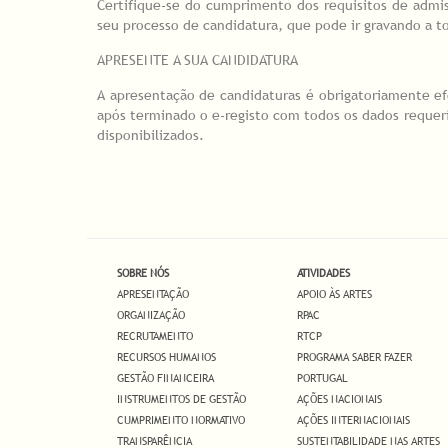
Certifique-se do cumprimento dos requisitos de admi
seu processo de candidatura, que pode ir gravando a 
APRESENTE A SUA CANDIDATURA
A apresentação de candidaturas é obrigatoriamente e
após terminado o e-registo com todos os dados requer
disponibilizados.
SOBRE NÓS
ATIVIDADES
APRESENTAÇÃO
APOIO ÀS ARTES
ORGANIZAÇÃO
RPAC
RECRUTAMENTO
RTCP
RECURSOS HUMANOS
PROGRAMA SABER FAZER
GESTÃO FINANCEIRA
PORTUGAL
INSTRUMENTOS DE GESTÃO
AÇÕES NACIONAIS
CUMPRIMENTO NORMATIVO
AÇÕES INTERNACIONAIS
TRANSPARÊNCIA
SUSTENTABILIDADE NAS ARTES