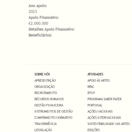
Ano apoio:
2023
Apoio Financeiro:
€2.000.000
Detalhes Apoio Financeiro:
Beneficiários:
SOBRE NÓS
ATIVIDADES
APRESENTAÇÃO
APOIO ÀS ARTES
ORGANIZAÇÃO
RPAC
RECRUTAMENTO
RTCP
RECURSOS HUMANOS
PROGRAMA SABER FAZER
GESTÃO FINANCEIRA
PORTUGAL
INSTRUMENTOS DE GESTÃO
AÇÕES NACIONAIS
CUMPRIMENTO NORMATIVO
AÇÕES INTERNACIONAIS
TRANSPARÊNCIA
SUSTENTABILIDADE NAS ARTES
LEGISLAÇÃO
EDIÇÕES