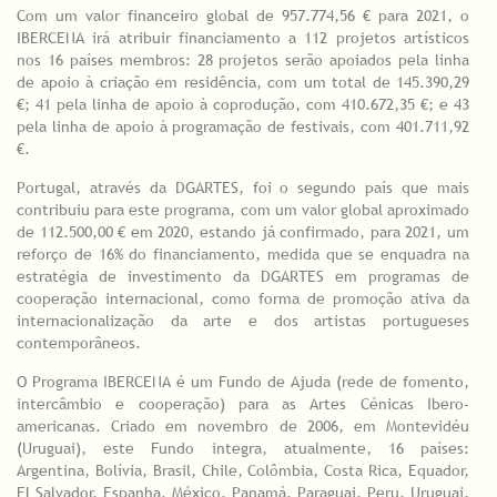
Com um valor financeiro global de 957.774,56 € para 2021, o
IBERCENA irá atribuir financiamento a 112 projetos artísticos
nos 16 países membros: 28 projetos serão apoiados pela linha
de apoio à criação em residência, com um total de 145.390,29
€; 41 pela linha de apoio à coprodução, com 410.672,35 €; e 43
pela linha de apoio à programação de festivais, com 401.711,92
€.
Portugal, através da DGARTES, foi o segundo país que mais
contribuiu para este programa, com um valor global aproximado
de 112.500,00 € em 2020, estando já confirmado, para 2021, um
reforço de 16% do financiamento, medida que se enquadra na
estratégia de investimento da DGARTES em programas de
cooperação internacional, como forma de promoção ativa da
internacionalização da arte e dos artistas portugueses
contemporâneos.
O Programa IBERCENA é um Fundo de Ajuda (rede de fomento,
intercâmbio e cooperação) para as Artes Cénicas Ibero-
americanas. Criado em novembro de 2006, em Montevidéu
(Uruguai), este Fundo integra, atualmente, 16 países:
Argentina, Bolívia, Brasil, Chile, Colômbia, Costa Rica, Equador,
El Salvador, Espanha, México, Panamá, Paraguai, Peru, Uruguai,