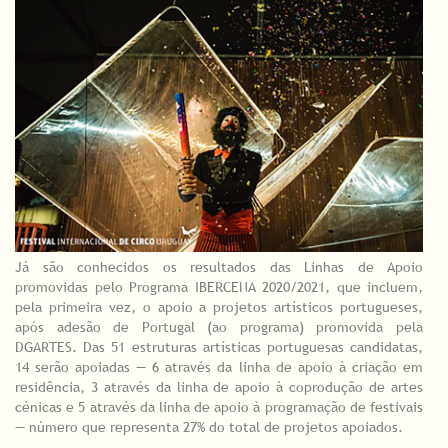
Já são conhecidos os resultados das Linhas de Apoio
promovidas pelo Programa IBERCENA 2020/2021, que incluem,
pela primeira vez, o apoio a projetos artísticos portugueses,
após adesão de Portugal (ao programa) promovida pela
DGARTES. Das 51 estruturas artísticas portuguesas candidatas,
14 serão apoiadas — 6 através da linha de apoio à criação em
residência, 3 através da linha de apoio à coprodução de artes
cénicas e 5 através da linha de apoio à programação de festivais
— número que representa 27% do total de projetos apoiados.