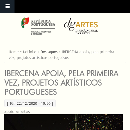
ESTÁ AQUI
Home
»
Noticias
»
Destaques
»
IBERCENA apoia, pela primeira
vez, projetos artísticos portugueses
IBERCENA APOIA, PELA PRIMEIRA
VEZ, PROJETOS ARTÍSTICOS
PORTUGUESES
[ Ter, 22/12/2020 - 10:50 ]
apoio às artes