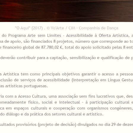
"O Aqui" (2017) . © Vo'Arte / CiM – Companhia de Dança
al) do Programa Arte sem Limites - Acessibilidade à Oferta Artíst
ha de apoio, são financiados 8 projetos, número que corresponde ao tot
financeiro global de 87.780,02 €, total do apoio solicitado pelas 8 en
deverão contribuir para a captação, sensibilização e qualificação de
a Artística tem como principais objetivos garantir o acesso a pessoa
lusão de serviços de acessibilidade (interpretação em Língua Gestu
as artísticas portuguesas.
eria com a Acesso Cultura, uma associação sem fins lucrativos que, d
eadamente físico, social e intelectual – à participação cultural e
cnica em espaços culturais e cooperação com organismos congéneres,
do diálogo e da prática dos setores cultural e artístico.
esultados provisórios (projeto de decisão) divulgados no dia 29 de dez