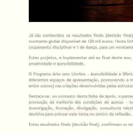
Já são conhecidos os resultados finais (decisão fin
montante global disponível de 120 mil euros. Nesta lin
cruzamento disciplinar e 1 de dança, para um montante 
Estes projetos, a implementar até ao final deste ano, 
proximidade e acessibilidade.
O Programa Arte sem Limites - Acessibilidade à Ofert
diferentes espaços de apresentação, promovendo a inc
entre outros) nas criações desenvolvidas pelas estrutur
Destaca-se, no contexto desta linha de apoio, a parc
promoção da melhoria das condições de acesso – nom
investigação, formação, divulgação, consultoria té
decisiva para colocar este tema no centro da reflexão, 
Estes resultados finais (decisão final), confirmam os r