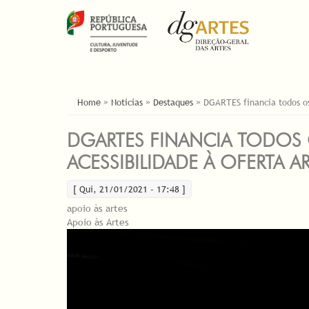
ESTÁ AQUI
Home
»
Noticias
»
Destaques
»
DGARTES financia todos os
DGARTES FINANCIA TODOS O
ACESSIBILIDADE À OFERTA AR
[ Qui, 21/01/2021 - 17:48 ]
apoio às artes
Apoio às Artes