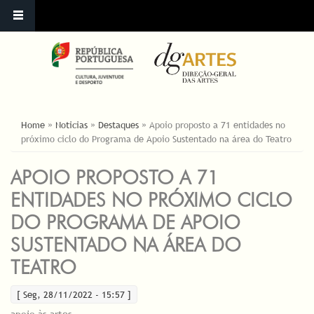
ESTÁ AQUI
Home
»
Noticias
»
Destaques
»
Apoio proposto a 71 entidades no
próximo ciclo do Programa de Apoio Sustentado na área do Teatro
APOIO PROPOSTO A 71
ENTIDADES NO PRÓXIMO CICLO
DO PROGRAMA DE APOIO
SUSTENTADO NA ÁREA DO
TEATRO
[ Seg, 28/11/2022 - 15:57 ]