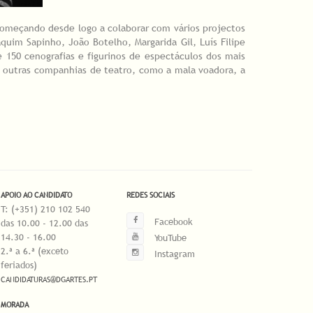
 começando desde logo a colaborar com vários projectos
quim Sapinho, João Botelho, Margarida Gil, Luís Filipe
e 150 cenografias e figurinos de espectáculos dos mais
m outras companhias de teatro, como a mala voadora, a
APOIO AO CANDIDATO
REDES SOCIAIS
T: (+351) 210 102 540
Facebook
das 10.00 - 12.00 das
14.30 - 16.00
YouTube
2.ª a 6.ª (exceto
Instagram
feriados)
CANDIDATURAS@DGARTES.PT
MORADA