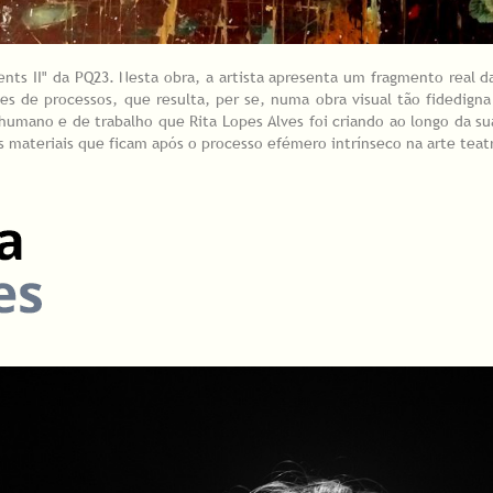
ents II" da PQ23. Nesta obra, a artista apresenta um fragmento real
es de processos, que resulta, per se, numa obra visual tão fidedign
mano e de trabalho que Rita Lopes Alves foi criando ao longo da sua
 materiais que ficam após o processo efémero intrínseco na arte teatr