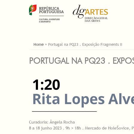
ESTÁ AQUI
Home
»
Portugal na PQ23 . Exposição Fragments II
PORTUGAL NA PQ23 . EXPO
Curadoria: Ângela Rocha
8 a 18 junho 2023 . 9h > 18h . Mercado de HoleŠovice, 