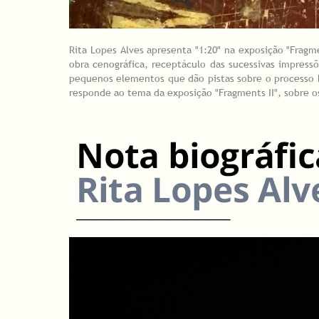
Rita Lopes Alves apresenta "1:20" na exposição "Fragm
obra cenográfica, receptáculo das sucessivas impressõ
pequenos elementos que dão pistas sobre o processo hu
responde ao tema da exposição "Fragments II", sobre os