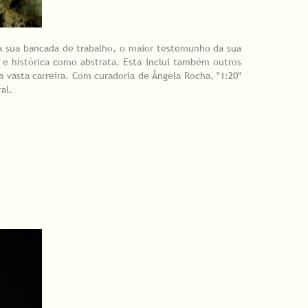
 da sua bancada de trabalho, o maior testemunho da sua
a e histórica como abstrata. Esta inclui também outros
 vasta carreira. Com curadoria de Ângela Rocha, "1:20"
al.