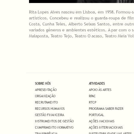
Rita Lopes Alves nasceu em Lisboa, em 1958. Formou-se
artísticos. Concebeu e realizou o guarda-roupa de fil
Costa, Cunha Teles, Alberto Seixas Santos, entre outr
variados géneros e ambientes estéticos. A par com o 
Malaposta, Teatro Tejo, Teatro O acaso, Teatro Meia Vo
SOBRE NÓS
ATIVIDADES
APRESENTAÇÃO
APOIO ÀS ARTES
ORGANIZAÇÃO
RPAC
RECRUTAMENTO
RTCP
RECURSOS HUMANOS
PROGRAMA SABER FAZER
GESTÃO FINANCEIRA
PORTUGAL
INSTRUMENTOS DE GESTÃO
AÇÕES NACIONAIS
CUMPRIMENTO NORMATIVO
AÇÕES INTERNACIONAIS
TRANSPARÊNCIA
SUSTENTABILIDADE NAS ARTES