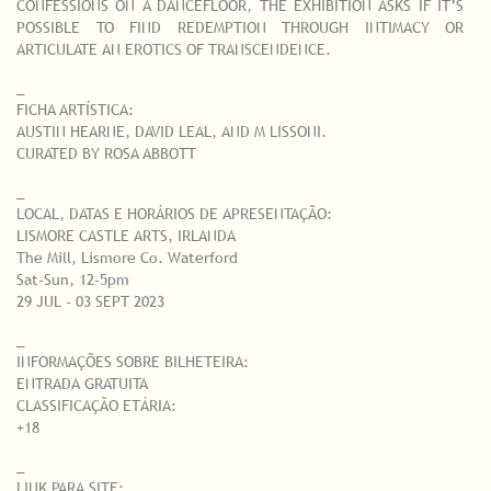
CONFESSIONS ON A DANCEFLOOR, THE EXHIBITION ASKS IF IT’S
POSSIBLE TO FIND REDEMPTION THROUGH INTIMACY OR
ARTICULATE AN EROTICS OF TRANSCENDENCE.
_
FICHA ARTÍSTICA:
AUSTIN HEARNE, DAVID LEAL, AND M LISSONI.
CURATED BY ROSA ABBOTT
_
LOCAL, DATAS E HORÁRIOS DE APRESENTAÇÃO:
LISMORE CASTLE ARTS, IRLANDA
The Mill, Lismore Co. Waterford
Sat-Sun, 12-5pm
29 JUL - 03 SEPT 2023
_
INFORMAÇÕES SOBRE BILHETEIRA:
ENTRADA GRATUITA
CLASSIFICAÇÃO ETÁRIA:
+18
_
LINK PARA SITE: