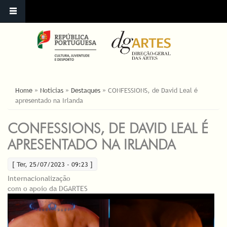
ESTÁ AQUI
Home
»
Noticias
»
Destaques
»
CONFESSIONS, de David Leal é
apresentado na Irlanda
CONFESSIONS, DE DAVID LEAL É
APRESENTADO NA IRLANDA
[ Ter, 25/07/2023 - 09:23 ]
Internacionalização
com o apoio da DGARTES