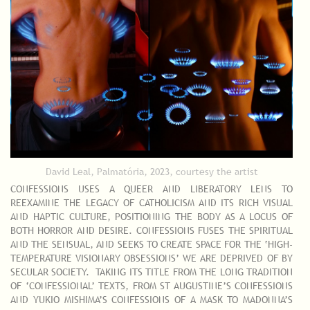
David Leal, Palmatória, 2023, courtesy the artist
CONFESSIONS USES A QUEER AND LIBERATORY LENS TO
REEXAMINE THE LEGACY OF CATHOLICISM AND ITS RICH VISUAL
AND HAPTIC CULTURE, POSITIONING THE BODY AS A LOCUS OF
BOTH HORROR AND DESIRE. CONFESSIONS FUSES THE SPIRITUAL
AND THE SENSUAL, AND SEEKS TO CREATE SPACE FOR THE ‘HIGH-
TEMPERATURE VISIONARY OBSESSIONS’ WE ARE DEPRIVED OF BY
SECULAR SOCIETY. TAKING ITS TITLE FROM THE LONG TRADITION
OF ‘CONFESSIONAL’ TEXTS, FROM ST AUGUSTINE’S CONFESSIONS
AND YUKIO MISHIMA’S CONFESSIONS OF A MASK TO MADONNA’S