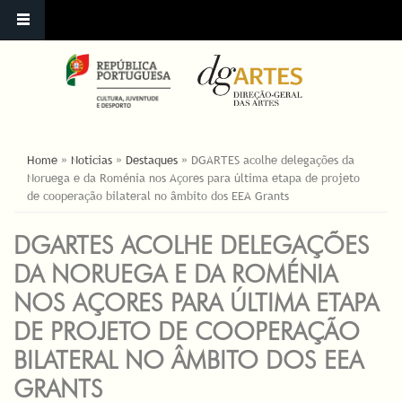
ESTÁ AQUI
Home
»
Noticias
»
Destaques
»
DGARTES acolhe delegações da
Noruega e da Roménia nos Açores para última etapa de projeto
de cooperação bilateral no âmbito dos EEA Grants
DGARTES ACOLHE DELEGAÇÕES
DA NORUEGA E DA ROMÉNIA
NOS AÇORES PARA ÚLTIMA ETAPA
DE PROJETO DE COOPERAÇÃO
BILATERAL NO ÂMBITO DOS EEA
GRANTS