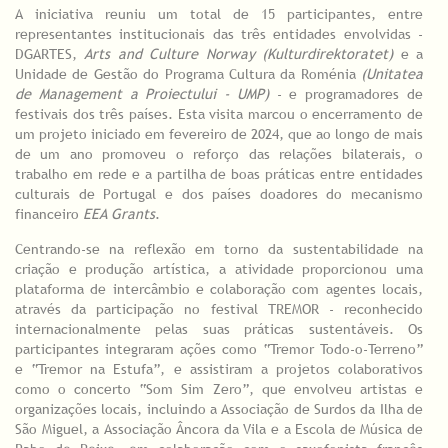
A iniciativa reuniu um total de 15 participantes, entre
representantes institucionais das três entidades envolvidas -
DGARTES,
Arts and Culture Norway (Kulturdirektoratet)
e a
Unidade de Gestão do Programa Cultura da Roménia
(Unitatea
de Management a Proiectului - UMP)
- e programadores de
festivais dos três países. Esta visita marcou o encerramento de
um projeto iniciado em fevereiro de 2024, que ao longo de mais
de um ano promoveu o reforço das relações bilaterais, o
trabalho em rede e a partilha de boas práticas entre entidades
culturais de Portugal e dos países doadores do mecanismo
financeiro
EEA Grants
.
Centrando-se na reflexão em torno da sustentabilidade na
criação e produção artística, a atividade proporcionou uma
plataforma de intercâmbio e colaboração com agentes locais,
através da participação no festival TREMOR - reconhecido
internacionalmente pelas suas práticas sustentáveis. Os
participantes integraram ações como “Tremor Todo-o-Terreno”
e “Tremor na Estufa”, e assistiram a projetos colaborativos
como o concerto “Som Sim Zero”, que envolveu artistas e
organizações locais, incluindo a Associação de Surdos da Ilha de
São Miguel, a Associação Âncora da Vila e a Escola de Música de