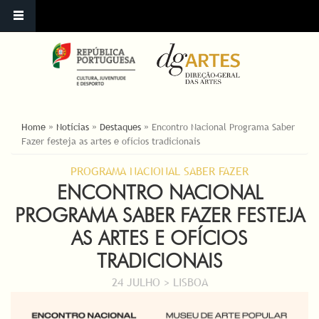
ESTÁ AQUI
Home
»
Notícias
»
Destaques
»
Encontro Nacional Programa Saber
Fazer festeja as artes e ofícios tradicionais
PROGRAMA NACIONAL SABER FAZER
ENCONTRO NACIONAL
PROGRAMA SABER FAZER FESTEJA
AS ARTES E OFÍCIOS
TRADICIONAIS
24 JULHO > LISBOA