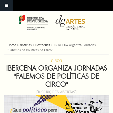
ESTÁ AQUI
Home
»
Notícias
»
Destaques
»
IBERCENA organiza Jornadas
"Falemos de Políticas de Circo"
CIRCO
IBERCENA ORGANIZA JORNADAS
"FALEMOS DE POLÍTICAS DE
CIRCO"
[INSCRIÇÕES ABERTAS]