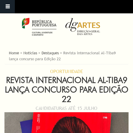
ESTÁ AQUI
Home
»
Notícias
»
Destaques
»
Revista internacional Al-Tiba9
lança concurso para Edição 22
OPORTUNIDADE
REVISTA INTERNACIONAL AL-TIBA9
LANÇA CONCURSO PARA EDIÇÃO
22
CANDIDATURAS ATÉ 15 JULHO