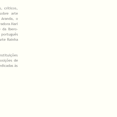
, críticos,
sobre arte
 Aranda, o
radora Mari
 da Ibero-
O português
Arte Rainha
nstituições
posições de
edicadas às