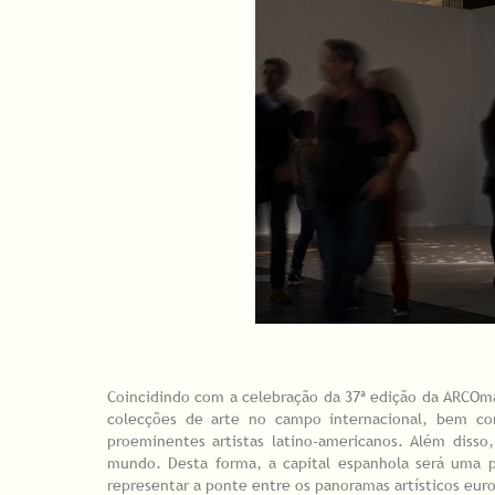
Coincidindo com a celebração da 37ª edição da ARCOma
colecções de arte no campo internacional, bem 
proeminentes artistas latino-americanos. Além disso
mundo. Desta forma, a capital espanhola será uma p
representar a ponte entre os panoramas artísticos eur