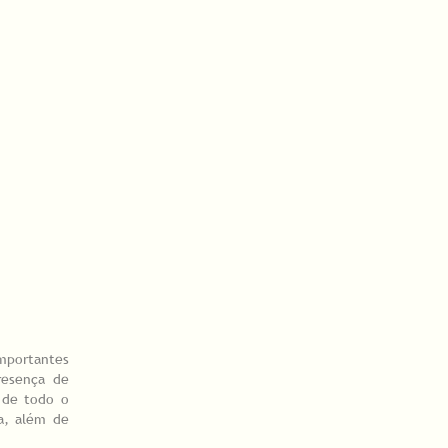
importantes
resença de
e de todo o
a, além de