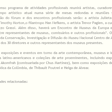
 programa de atividades profissionais reunirá artistas, curadores
ampo artístico atual numa série de mesas redondas e reuniões 
ão do fórum e dos encontros profissionais serão: a artista Julieta
Timothy Morton,o filantropo Han Nefkens, o artista Trevor Paglen, a cu
zzo Grassi. Além disso, haverá um Encontro de Museus da Europa e
tre representantes de museus, comissários e outros profissionais". 
 da Conservação, Investigação e Difusão do Museu Nacional Centro de 
 dos 30 diretores e outros representantes dos museus presentes.
rá exposições e eventos em torno da arte contemporânea, museus e i
as latino-americanos e coleções de arte proeminentes, incluindo ex
n Akomfrah (comissariada por Chus Martínez), bem como exposições d
ica da Colômbia, de Thibault Poutrel e Helga de Alvear.
ades relacionadas: