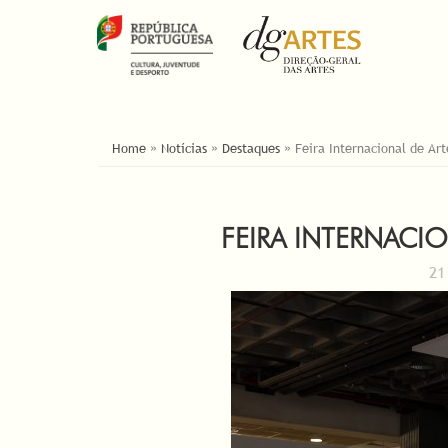
ESTÁ AQUI
Home
»
Notícias
»
Destaques
»
Feira Internacional de A
FEIRA INTERNACI
21