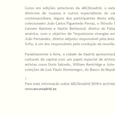
Como em edições anteriores da ARCOmadrid, o extenso
diretores de museus e outros especialistas do c
contemporânea. Alguns dos participantes desta ediç
colecionador João Carlos Figueiredo Ferraz, o filósofo 
Carmen Ramirez e Martin Bethenod, diretor do Pala
américa, com o objetivo de "impulsionar sinergias en
João Fernandes, diretor-adjunto responsável pela área
Sofia, é um dos responsáveis pela condução da reunião
Paralelamente à feira, a cidade de Madrid apresenta
culturais da capital com um papel especial de artist
artistas como Doris Salcedo, William Kentridge e Joh
coleções de Luis Paulo Montenegro, do Banco da Repúbl
/
Para mais informacão sobre ARCOmadrid 2018 e activid
www.arcomadrid.es