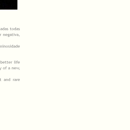
adas todas
r negativa,
minosidade
better life
y of a new,
t and rare