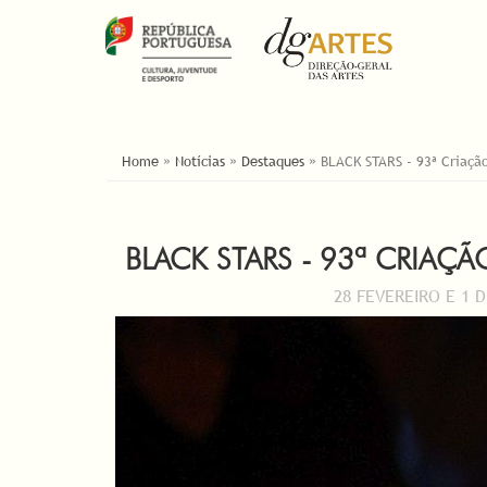
ESTÁ AQUI
Home
»
Notícias
»
Destaques
»
BLACK STARS - 93ª Criaçã
BLACK STARS - 93ª CRIAÇ
28 FEVEREIRO E 1 