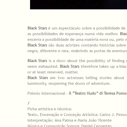
Black Stars
é um espectáculo sobre a possibilidade d
as possibilidades de esperança numa vida melhor.
Bla
encerra a possibilidade de uma matéria nova ou, pelo
Black Stars
são duas actrizes contando histórias sob
negra, diferente e rara, reabrindo as portas da aventur
Black Stars
is a show about the possibility of finding 
seem exhausted.
Black Stars
therefore takes up a black
or at least renewed, matter.
Black Stars
are two actresses telling stories about 
luminosity, reopening the doors of adventure.
Prémio Internacional -
Il “Teatro Nudo” di Teresa Pom
/
Ficha artistica e técnica:
Texto, Encenação e Conceção Artística: Carlos J. Pess
Interpretação: Ana Palma e Maria João Vicente
Música e Composição Sonora: Daniel Cervantes