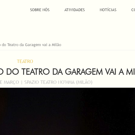
SOBRE NÓS
ATIVIDADES
NOTÍCIAS
C
o do Teatro da Garagem vai a Milão
TEATRO
ÃO DO TEATRO DA GARAGEM VAI A M
DE MARÇO | SPAZIO TEATRO NO'HMA (MILÃO)