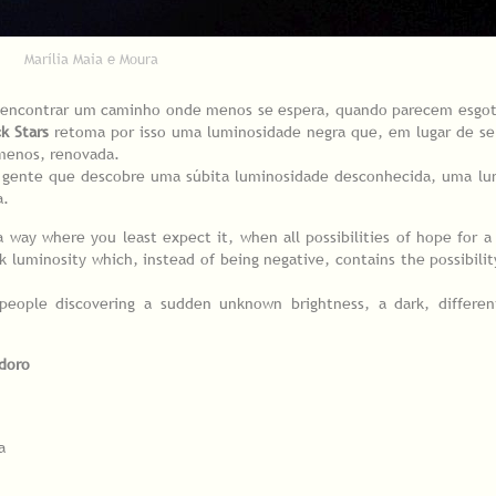
Marília Maia e Moura
e encontrar um caminho onde menos se espera, quando parecem esgot
ck Stars
retoma por isso uma luminosidade negra que, em lugar de se
 menos, renovada.
re gente que descobre uma súbita luminosidade desconhecida, uma lu
a.
a way where you least expect it, when all possibilities of hope for a 
 luminosity which, instead of being negative, contains the possibilit
people discovering a sudden unknown brightness, a dark, differen
odoro
oa