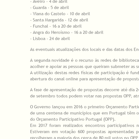
- Aveiro - 4 de abril
- Guarda - 5 de abril
- Viana do Castelo - 10 de abril
- Santa Margarida - 12 de abril
- Funchal - 16 a 20 de abril
- Angra do Heroísmo - 16 a 20 de abril
- Lisboa - 24 de abril
As eventuais atualizações dos locais e das datas dos En
A segunda novidade é o recurso às redes de biblioteca
acolher e apoiar as pessoas que queiram submeter as s
A utilização destas redes físicas de participação é f
abertura do canal online para apresentação de propost
A fase de apresentação de propostas decorre até dia 2
de setembro todos podem votar nas propostas OPP, atr
O Governo lançou em 2016 o primeiro Orçamento Partici
de uma centena de municípios que em Portugal têm or
do Orçamento Participativo Portugal (OPP).
Em 2017 foram realizados encontros participativos n
Estiveram em votação 600 propostas apresentadas p
recolheram a maioria dos cerca de 80 mil votos no OPP