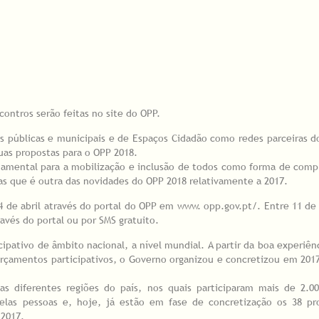
contros serão feitas no site do OPP.
s públicas e municipais e de Espaços Cidadão como redes parceiras d
uas propostas para o OPP 2018.
undamental para a mobilização e inclusão de todos como forma de com
as que é outra das novidades do OPP 2018 relativamente a 2017.
4 de abril através do portal do OPP em www. opp.gov.pt/. Entre 11 de
avés do portal ou por SMS gratuito.
pativo de âmbito nacional, a nível mundial. A partir da boa experiên
çamentos participativos, o Governo organizou e concretizou em 2017
as diferentes regiões do país, nos quais participaram mais de 2.0
elas pessoas e, hoje, já estão em fase de concretização os 38 pr
 2017.