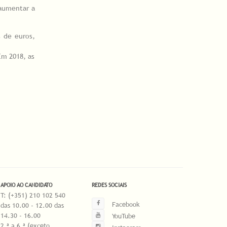
 aumentar a
s de euros,
Em 2018, as
APOIO AO CANDIDATO
REDES SOCIAIS
T: (+351) 210 102 540
Facebook
das 10.00 - 12.00 das
14.30 - 16.00
YouTube
2.ª a 6.ª (exceto