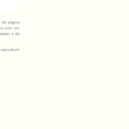
s da página
nça com um
rdade, e da
reproduzir