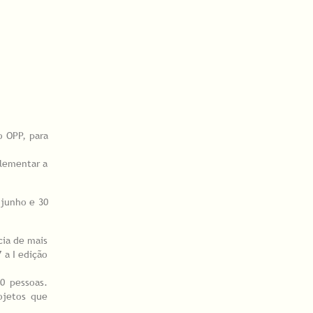
o OPP, para
plementar a
 junho e 30
cia de mais
 a I edição
00 pessoas.
ojetos que