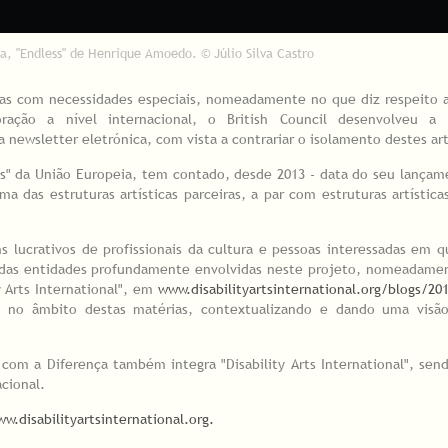
, "Endless" de Henrique Amoedo. © Júlio Silva Castro
tas com necessidades especiais, nomeadamente no que diz respeito 
ção a nível internacional, o British Council desenvolveu a 
a newsletter eletrónica, com vista a contrariar o isolamento destes ar
ss" da União Europeia, tem contado, desde 2013 - data do seu lança
a das estruturas artísticas parceiras, a par com estruturas artística
s lucrativos de profissionais da cultura e pessoas interessadas em 
das entidades profundamente envolvidas neste projeto, nomeadamen
y Arts International", em
www.disabilityartsinternational.org/blogs/20
al no âmbito destas matérias, contextualizando e dando uma visão
 com a Diferença também integra "Disability Arts International", se
acional.
w.disabilityartsinternational.org.