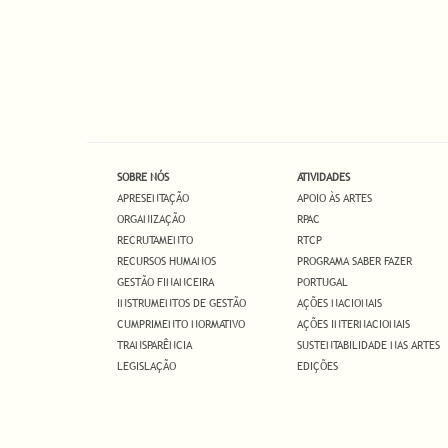
SOBRE NÓS
ATIVIDADES
APRESENTAÇÃO
APOIO ÀS ARTES
ORGANIZAÇÃO
RPAC
RECRUTAMENTO
RTCP
RECURSOS HUMANOS
PROGRAMA SABER FAZER
GESTÃO FINANCEIRA
PORTUGAL
INSTRUMENTOS DE GESTÃO
AÇÕES NACIONAIS
CUMPRIMENTO NORMATIVO
AÇÕES INTERNACIONAIS
TRANSPARÊNCIA
SUSTENTABILIDADE NAS ARTES
LEGISLAÇÃO
EDIÇÕES