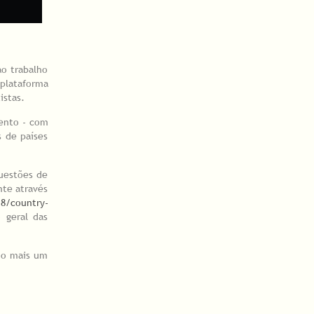
ao trabalho
plataforma
tistas.
mento - com
s de países
questões de
te através
18/country-
 geral das
ndo mais um