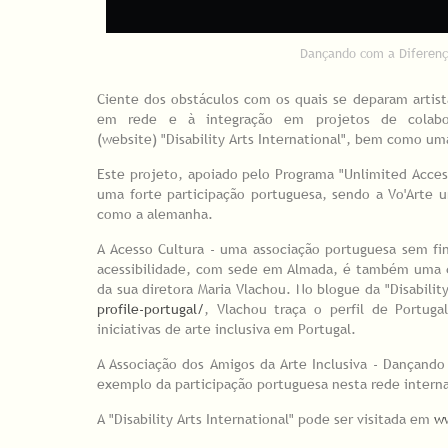
Dançando com a Diferença
Ciente dos obstáculos com os quais se deparam artis
em rede e à integração em projetos de colabora
(website) "Disability Arts International", bem como um
Este projeto, apoiado pelo Programa "Unlimited Acce
uma forte participação portuguesa, sendo a Vo'Arte um
como a alemanha.
A Acesso Cultura - uma associação portuguesa sem fin
acessibilidade, com sede em Almada, é também uma 
da sua diretora Maria Vlachou. No blogue da "Disabilit
profile-portugal/
, Vlachou traça o perfil de Portug
iniciativas de arte inclusiva em Portugal.
A Associação dos Amigos da Arte Inclusiva - Dançando
exemplo da participação portuguesa nesta rede intern
A "Disability Arts International" pode ser visitada em
ww