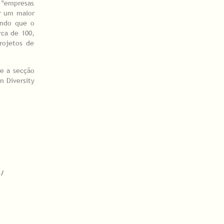
 "empresas
ar um maior
endo que o
rca de 100,
rojetos de
 e a secção
n Diversity
e/