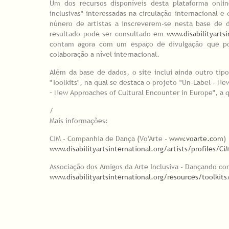
Um dos recursos disponíveis desta plataforma onl
inclusivas" interessadas na circulação internacional
núnero de artistas a inscreverem-se nesta base de 
resultado pode ser consultado em
www.disabilityartsi
contam agora com um espaço de divulgação que po
colaboração a nível internacional.
Além da base de dados, o site inclui ainda outro tip
"Toolkits", na qual se destaca o projeto "Un-Label - Ne
– New Approaches of Cultural Encounter in Europe", a 
/
Mais informações:
CiM - Companhia de Dança (Vo'Arte -
www.voarte.com
)
www.disabilityartsinternational.org/artists/profiles/
Associação dos Amigos da Arte Inclusiva - Dançando co
www.disabilityartsinternational.org/resources/toolkit