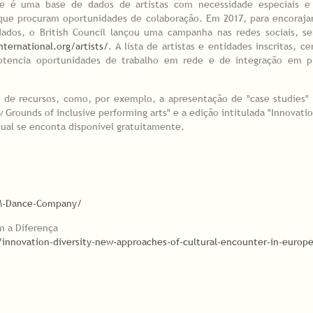
ine é uma base de dados de artistas com necessidade especiais e
 e que procuram oportunidades de colaboração. Em 2017, para encoraj
dados, o British Council lançou uma campanha nas redes sociais, s
nternational.org/artists/
. A lista de artistas e entidades inscritas, ce
tencia oportunidades de trabalho em rede e de integração em p
o de recursos, como, por exemplo, a apresentação de "case studies"
w Grounds of inclusive performing arts" e a edição intitulada "Innovatio
qual se enconta disponivel gratuitamente.
CiM-Dance-Company/
m a Diferença
s/innovation-diversity-new-approaches-of-cultural-encounter-in-europ