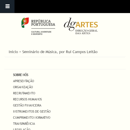
ESTÁ AQUI
Início
»
Seminário de Música, por Rui Campos Leitão
SOBRE NÓS
APRESENTAÇÃO
ORGANIZAÇÃO
RECRUTAMENTO
RECURSOS HUMANOS
GESTÃO FINANCEIRA
INSTRUMENTOS DE GESTÃO
CUMPRIMENTO NORMATIVO
TRANSPARÊNCIA
LEGISLAÇÃO