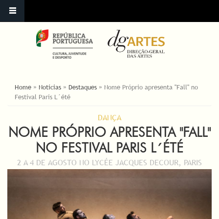
ESTÁ AQUI
Home
»
Notícias
»
Destaques
»
Nome Próprio apresenta "Fall" no
Festival Paris L´été
DANÇA
NOME PRÓPRIO APRESENTA "FALL"
NO FESTIVAL PARIS L´ÉTÉ
2 A 4 DE AGOSTO NO LYCÉE JACQUES DECOUR, PARIS