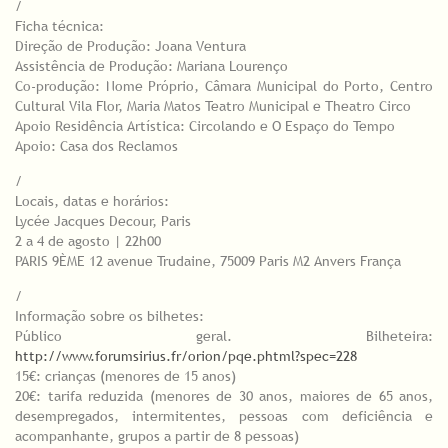
/
Ficha técnica:
Direção de Produção: Joana Ventura
Assistência de Produção: Mariana Lourenço
Co-produção: Nome Próprio, Câmara Municipal do Porto, Centro
Cultural Vila Flor, Maria Matos Teatro Municipal e Theatro Circo
Apoio Residência Artística: Circolando e O Espaço do Tempo
Apoio: Casa dos Reclamos
/
Locais, datas e horários:
Lycée Jacques Decour, Paris
2 a 4 de agosto | 22h00
PARIS 9ÈME 12 avenue Trudaine, 75009 Paris M2 Anvers França
/
Informação sobre os bilhetes:
Público geral. Bilheteira:
http://www.forumsirius.fr/orion/pqe.phtml?spec=228
15€: crianças (menores de 15 anos)
20€: tarifa reduzida (menores de 30 anos, maiores de 65 anos,
desempregados, intermitentes, pessoas com deficiência e
acompanhante, grupos a partir de 8 pessoas)