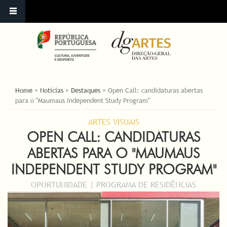
ESTÁ AQUI
Home
»
Notícias
»
Destaques
»
Open Call: candidaturas abertas
para o "Maumaus Independent Study Program"
ARTES VISUAIS
OPEN CALL: CANDIDATURAS
ABERTAS PARA O "MAUMAUS
INDEPENDENT STUDY PROGRAM"
OPORTUNIDADE | PROGRAMA DE RESIDÊNCIAS