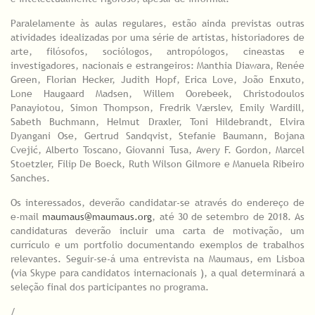
Paralelamente às aulas regulares, estão ainda previstas outras
atividades idealizadas por uma série de artistas, historiadores de
arte, filósofos, sociólogos, antropólogos, cineastas e
investigadores, nacionais e estrangeiros: Manthia Diawara, Renée
Green, Florian Hecker, Judith Hopf, Erica Love, João Enxuto,
Lone Haugaard Madsen, Willem Oorebeek, Christodoulos
Panayiotou, Simon Thompson, Fredrik Værslev, Emily Wardill,
Sabeth Buchmann, Helmut Draxler, Toni Hildebrandt, Elvira
Dyangani Ose, Gertrud Sandqvist, Stefanie Baumann, Bojana
Cvejić, Alberto Toscano, Giovanni Tusa, Avery F. Gordon, Marcel
Stoetzler, Filip De Boeck, Ruth Wilson Gilmore e Manuela Ribeiro
Sanches.
Os interessados, deverão candidatar-se através do endereço de
e-mail
maumaus@maumaus.org
, até 30 de setembro de 2018. As
candidaturas deverão incluir uma carta de motivação, um
currículo e um portfolio documentando exemplos de trabalhos
relevantes. Seguir-se-á uma entrevista na Maumaus, em Lisboa
(via Skype para candidatos internacionais ), a qual determinará a
seleção final dos participantes no programa.
/