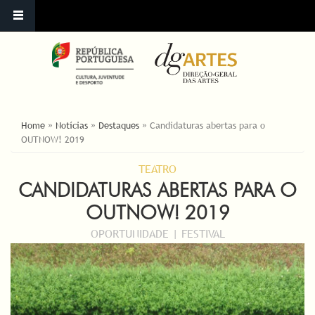
ESTÁ AQUI
Home
»
Notícias
»
Destaques
»
Candidaturas abertas para o
OUTNOW! 2019
TEATRO
CANDIDATURAS ABERTAS PARA O
OUTNOW! 2019
OPORTUNIDADE | FESTIVAL