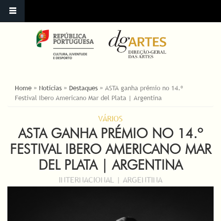
ESTÁ AQUI
Home
»
Notícias
»
Destaques
»
ASTA ganha prémio no 14.º
Festival Ibero Americano Mar del Plata | Argentina
VÁRIOS
ASTA GANHA PRÉMIO NO 14.º
FESTIVAL IBERO AMERICANO MAR
DEL PLATA | ARGENTINA
INTERNACIONAL | ARGENTINA