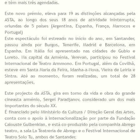
e têm mais três agendadas.
Este novo prémio, eleva para 19 as distinções alcançadas pela
ASTA, ao longo dos seus 18 anos de atividade ininterrupta,
oriundas de 5 países (Argentina, Espanha, França, Marrocos e
Portugal)
Este espectáculo foi estreado no início do ano, em Santander,
passou ainda por Burgos, Tenerife, Madrid e Barcelona, em
Espanha. Em Itália foi apresentado nas cidades de Gubio e
Loreto. Na capital da Arménia, Yerevan, participou no Festival
Internacional de Teatro Armmono. Em Portugal, além da Covilhã,
esteve em Santa Maria da Feira, Idanha-a-Nova, Vieira de Leiria e
Sintra. Até ao momento, foram realizadas, um total de 28
apresentações.
Este projecto da ASTA, gira em torno da vida e obra do grande
cineasta arménio, Sergei Paradjanov, considerado um dos mais
importantes do século XX.
É financiado pelo Ministério da Cultura / Direção Geral das Artes,
conta com o apoio à internacionalização por parte da Fundação
Calouste Gulbenkian, e está co-produzido pela companhia Abrego
teatro, a sala La Teatreria de Abrego e o Festival Internacional de
Teatro Solo Tu, ambos de Santander.