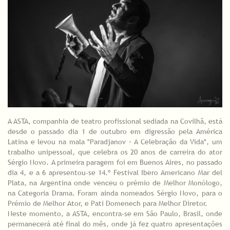
A ASTA, companhia de teatro profissional sediada na Covilhã, está
desde o passado dia 1 de outubro em digressão pela América
Latina e levou na mala "Paradjanov – A Celebração da Vida", um
trabalho unipessoal, que celebra os 20 anos de carreira do ator
Sérgio Novo. A primeira paragem foi em Buenos Aires, no passado
dia 4, e a 6 apresentou-se 14.º Festival Ibero Americano Mar del
Plata, na Argentina onde venceu o prémio de Melhor Monólogo,
na Categoria Drama. Foram ainda nomeados Sérgio Novo, para o
Prémio de Melhor Ator, e Pati Domenech para Melhor Diretor.
Neste momento, a ASTA, encontra-se em São Paulo, Brasil, onde
permanecerá até final do mês, onde já fez quatro apresentações