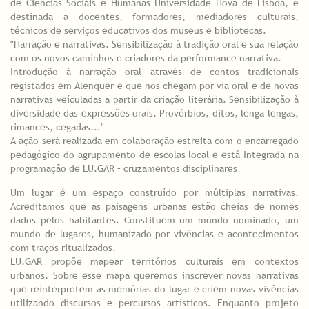
de Ciências Sociais e Humanas Universidade Nova de Lisboa, é
destinada a docentes, formadores, mediadores culturais,
técnicos de serviços educativos dos museus e bibliotecas.
"Narração e narrativas. Sensibilização à tradição oral e sua relação
com os novos caminhos e criadores da performance narrativa.
Introdução à narração oral através de contos tradicionais
registados em Alenquer e que nos chegam por via oral e de novas
narrativas veículadas a partir da criação literária. Sensibilização à
diversidade das expressões orais. Provérbios, ditos, lenga-lengas,
rimances, cegadas..."
A ação será realizada em colaboração estreita com o encarregado
pedagógico do agrupamento de escolas local e está Integrada na
programação de LU.GAR – cruzamentos disciplinares
Um lugar é um espaço construído por múltiplas narrativas.
Acreditamos que as paisagens urbanas estão cheias de nomes
dados pelos habitantes. Constituem um mundo nominado, um
mundo de lugares, humanizado por vivências e acontecimentos
com traços ritualizados.
LU.GAR propõe mapear territórios culturais em contextos
urbanos. Sobre esse mapa queremos inscrever novas narrativas
que reinterpretem as memórias do lugar e criem novas vivências
utilizando discursos e percursos artísticos. Enquanto projeto