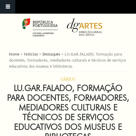
ESTÁ AQUI
Home
»
Notícias
»
Destaques
»
LU.GAR.FALADO, formação para
docentes, formadores, mediadores culturais e técnicos de serviços
educativos dos museus e bibliotecas
VÁRIOS
LU.GAR.FALADO, FORMAÇÃO
PARA DOCENTES, FORMADORES,
MEDIADORES CULTURAIS E
TÉCNICOS DE SERVIÇOS
EDUCATIVOS DOS MUSEUS E