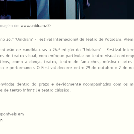
Imagem em
www.unidram.de
 no 26.º "Unidram" - Festival Internacional de Teatro de Potsdam, Ale
ntação de candidaturas à 26.ª edição do "Unidram" - Festival Inter
s de teatro visual, com enfoque particular no teatro visual contem
sticos, como a dança, teatro, teatro de fantoches, música e artes 
deo e performance. O Festival decorre entre 29 de outubro e 2 de n
 enviadas dentro do prazo e devidamente acompanhadas com os ma
 de teatro infantil e teatro clássico.
isponíveis em
on