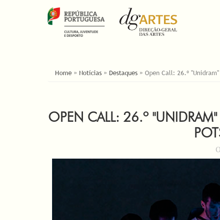
ESTÁ AQUI
Home
»
Notícias
»
Destaques
»
Open Call: 26.º "Unidram"
OPEN CALL: 26.º "UNIDRAM"
POT
O