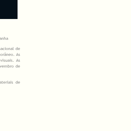
manha
nacional de
porâneo. As
visuais. As
ovembro de
teriais de