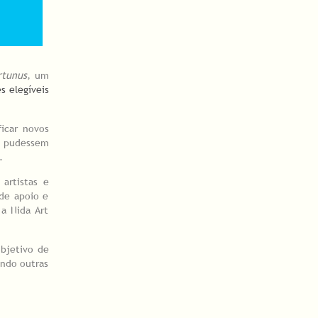
rtunus
, um
s elegíveis
icar novos
se pudessem
.
artistas e
 de apoio e
 a Nida Art
objetivo de
indo outras