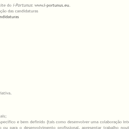
site do
i-Portunus
:
www.i-portunus.eu
.
ação das candidaturas
ndidaturas
iativa.
ais;
pecífico e bem definido (tais como desenvolver uma colaboração int
o ou para o desenvolvimento profissional, apresentar trabalho nou