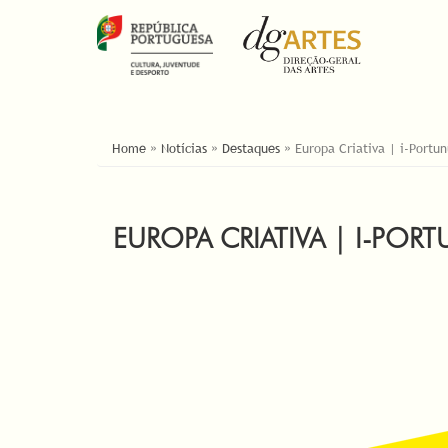
ESTÁ AQUI
Home
»
Notícias
»
Destaques
»
Europa Criativa | i-Portu
EUROPA CRIATIVA | I-PO