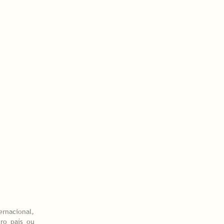
ernacional,
tro país ou