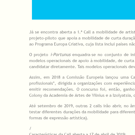
Já se encontra aberta a 1.ª Call a mobilidade de arti
projeto-piloto que apoia a mobilidade de curta duraçã
ao Programa Europa Criativa, cuja lista inclui países n
O projeto
i-Portunus
enquadra-se no conjunto de inic
modelos operacionais de apoio à mobilidade, de curta d
candidatar diretamente. Tais modelos operacionais de
Assim, em 2018 a Comissão Europeia lançou uma Call
profissionais", dirigida a organizações com experiên
emitir recomendações. O concurso foi, então, ganho p
Colony da Academia de Artes de Vilnius e a Izolyatsia,
Até setembro de 2019, outras 2 calls irão abrir, no 
testar diferentes durações da mobilidade para diferent
formas de expressão artística).
/
Características da Call aberta a 17 de abril de 2019: