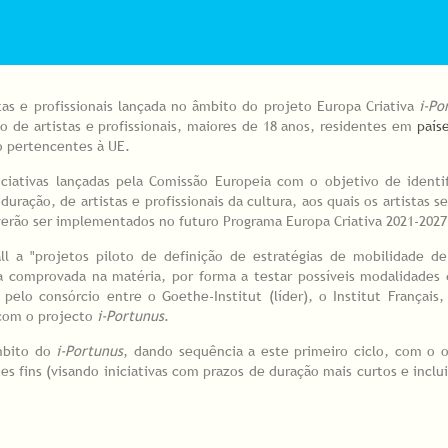
stas e profissionais lançada no âmbito do projeto Europa Criativa
i-Po
o de artistas e profissionais, maiores de 18 anos, residentes em
paíse
ão pertencentes à UE.
iativas lançadas pela Comissão Europeia com o objetivo de identif
uração, de artistas e profissionais da cultura, aos quais os artistas 
verão ser implementados no futuro Programa Europa Criativa 2021-2027
 a "projetos piloto de definição de estratégias de mobilidade de 
cia comprovada na matéria, por forma a testar possíveis modalidades
elo consórcio entre o Goethe-Institut (líder), o Institut Français,
 com o projecto
i-Portunus
.
âmbito do
i-Portunus
, dando sequência a este primeiro ciclo, com o 
es fins (visando iniciativas com prazos de duração mais curtos e inclu