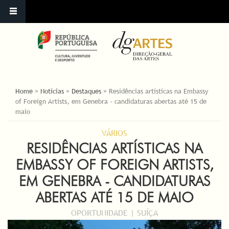
ESTÁ AQUI
Home
»
Notícias
»
Destaques
»
Residências artísticas na Embassy
of Foreign Artists, em Genebra - candidaturas abertas até 15 de
maio
VÁRIOS
RESIDÊNCIAS ARTÍSTICAS NA
EMBASSY OF FOREIGN ARTISTS,
EM GENEBRA - CANDIDATURAS
ABERTAS ATÉ 15 DE MAIO
OPORTUNIDADE | SUÍÇA