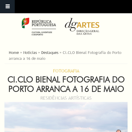
ESTÁ AQUI
Home
»
Notícias
»
Destaques
»
Ci.CLO Bienal Fotografia do Porto
arranca a 16 de maio
FOTOGRAFIA
CI.CLO BIENAL FOTOGRAFIA DO
PORTO ARRANCA A 16 DE MAIO
RESIDÊNCIAS ARTÍSTICAS