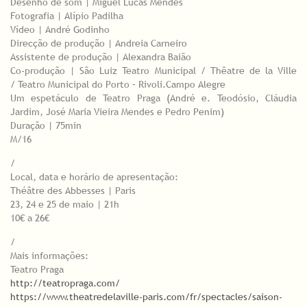
Desenho de som | Miguel Lucas Mendes
Fotografia | Alípio Padilha
Vídeo | André Godinho
Direcção de produção | Andreia Carneiro
Assistente de produção | Alexandra Baião
Co-produção | São Luiz Teatro Municipal / Thêatre de la Ville
/ Teatro Municipal do Porto – Rivoli.Campo Alegre
Um espetáculo de Teatro Praga (André e. Teodósio, Cláudia
Jardim, José Maria Vieira Mendes e Pedro Penim)
Duração | 75min
M/16
/
Local, data e horário de apresentação:
Théâtre des Abbesses | Paris
23, 24 e 25 de maio | 21h
10€ a 26€
/
Mais informações:
Teatro Praga
http://teatropraga.com/
https://www.theatredelaville-paris.com/fr/spectacles/saison-