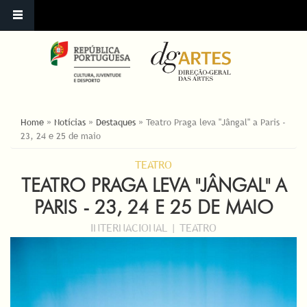
ESTÁ AQUI
Home
»
Notícias
»
Destaques
»
Teatro Praga leva "Jângal" a Paris -
23, 24 e 25 de maio
TEATRO
TEATRO PRAGA LEVA "JÂNGAL" A
PARIS - 23, 24 E 25 DE MAIO
INTERNACIONAL | TEATRO