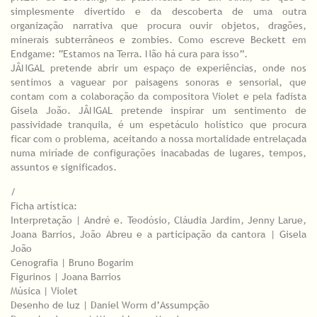
simplesmente divertido e da descoberta de uma outra
organização narrativa que procura ouvir objetos, dragões,
minerais subterrâneos e zombies. Como escreve Beckett em
Endgame: “Estamos na Terra. Não há cura para isso”.
JÂNGAL pretende abrir um espaço de experiências, onde nos
sentimos a vaguear por paisagens sonoras e sensorial, que
contam com a colaboração da compositora Violet e pela fadista
Gisela João. JÂNGAL pretende inspirar um sentimento de
passividade tranquila, é um espetáculo holístico que procura
ficar com o problema, aceitando a nossa mortalidade entrelaçada
numa miríade de configurações inacabadas de lugares, tempos,
assuntos e significados.
/
Ficha artística:
Interpretação | André e. Teodósio, Cláudia Jardim, Jenny Larue,
Joana Barrios, João Abreu e a participação da cantora | Gisela
João
Cenografia | Bruno Bogarim
Figurinos | Joana Barrios
Música | Violet
Desenho de luz | Daniel Worm d’Assumpção