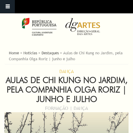
ESTÁ AQUI
Home
»
Notícias
»
Destaques
»
Aulas de Chi Kung no Jardim, pela
Companhia Olga Roriz | junho e julho
DANÇA
AULAS DE CHI KUNG NO JARDIM,
PELA COMPANHIA OLGA RORIZ |
JUNHO E JULHO
FORMAÇÃO | DANÇA