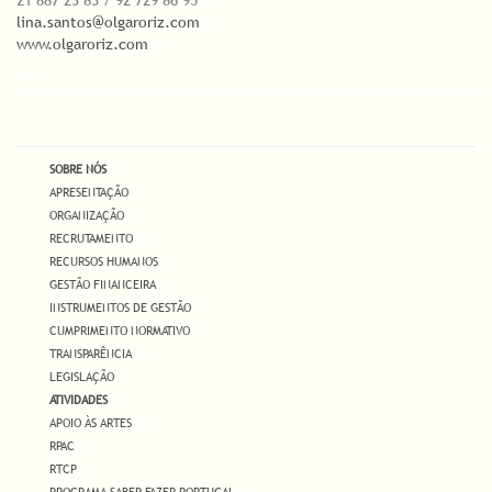
21 887 23 83 / 92 729 86 95
lina.santos@olgaroriz.com
www.olgaroriz.com
SOBRE NÓS
APRESENTAÇÃO
ORGANIZAÇÃO
RECRUTAMENTO
RECURSOS HUMANOS
GESTÃO FINANCEIRA
INSTRUMENTOS DE GESTÃO
CUMPRIMENTO NORMATIVO
TRANSPARÊNCIA
LEGISLAÇÃO
ATIVIDADES
APOIO ÀS ARTES
RPAC
RTCP
PROGRAMA SABER FAZER PORTUGAL