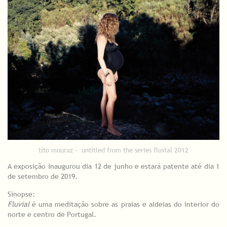
tito mouraz - untitled from the series fluvial 2012
A exposição inaugurou dia 12 de junho e estará patente até dia 1
de setembro de 2019.
Sinopse:
Fluvial
é uma meditação sobre as praias e aldeias do interior do
norte e centro de Portugal.