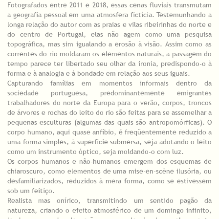
Fotografados entre 2011 e 2018, essas cenas fluviais transmutam
a geografia pessoal em uma atmosfera fictícia. Testemunhando a
longa relação do autor com as praias e vilas ribeirinhas do norte e
do centro de Portugal, elas não agem como uma pesquisa
topográfica, mas sim igualando a erosão à visão. Assim como as
correntes do rio moldaram os elementos naturais, a passagem do
tempo parece ter libertado seu olhar da ironia, predispondo-o à
forma e à analogia e à bondade em relação aos seus iguais.
Capturando famílias em momentos informais dentro da
sociedade portuguesa, predominantemente emigrantes
trabalhadores do norte da Europa para o verão, corpos, troncos
de árvores e rochas do leito do rio são feitas para se assemelhar a
pequenas esculturas (algumas das quais são antropomórficas). O
corpo humano, aqui quase anfíbio, é freqüentemente reduzido a
uma forma simples, à superfície submersa, seja adotando o leito
como um instrumento óptico, seja moldando-o com luz.
Os corpos humanos e não-humanos emergem dos esquemas de
chiaroscuro, como elementos de uma mise-en-scène ilusória, ou
desfamiliarizados, reduzidos à mera forma, como se estivessem
sob um feitiço.
Realista mas onírico, transmitindo um sentido pagão da
natureza, criando o efeito atmosférico de um domingo infinito,