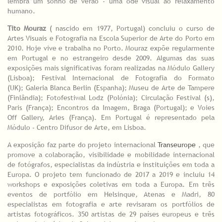
lembra um sonho de verão - uma ode visual ao relaxamento
humano.
Tito Mouraz
( nascido em 1977, Portugal) concluiu o curso de
Artes Visuais e Fotografia na Escola Superior de Arte do Porto em
2010. Hoje vive e trabalha no Porto. Mouraz expõe regularmente
em Portugal e no estrangeiro desde 2009. Algumas das suas
exposições mais significativas foram realizadas na Módulo Gallery
(Lisboa); Festival Internacional de Fotografia do Formato
(UK); Galeria Blanca Berlin (Espanha); Museu de Arte de Tampere
(Finlândia); Fotofestiwal Lodz (Polónia); Circulação Festival (s),
Paris (França); Encontros da Imagem, Braga (Portugal); e Voies
Off Gallery, Arles (França). Em Portugal é representado pela
Módulo - Centro Difusor de Arte, em Lisboa.
A exposição faz parte do projeto internacional
Transeurope
, que
promove a colaboração, visibilidade e mobilidade internacional
de fotógrafos, especialistas da indústria e instituições em toda a
Europa. O projeto tem funcionado de 2017 a 2019 e incluiu 14
workshops e exposições coletivas em toda a Europa. Em três
eventos de portfólio em Helsinque, Atenas e Madri, 80
especialistas em fotografia e arte revisaram os portfólios de
artistas fotográficos. 350 artistas de 29 países europeus e três