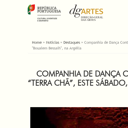
ESTÁ AQUI
Home
»
Notícias
»
Destaques
»
Companhia de Dança Conte
"Boualem Bessaih", na Argélia
COMPANHIA DE DANÇA C
“TERRA CHÃ”, ESTE SÁBADO,