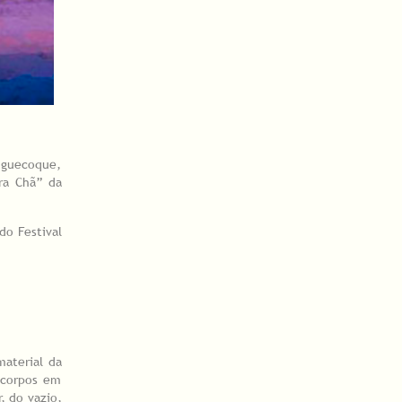
anguecoque,
rra Chã” da
do Festival
aterial da
 corpos em
, do vazio,