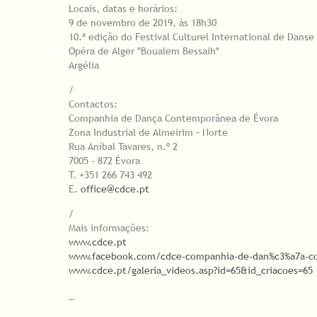
Locais, datas e horários:
9 de novembro de 2019, às 18h30
10.ª edição do Festival Culturel International de Dans
Opéra de Alger "Boualem Bessaih"
Argélia
/
Contactos:
Companhia de Dança Contemporânea de Évora
Zona Industrial de Almeirim – Norte
Rua Aníbal Tavares, n.º 2
7005 - 872 Évora
T. +351 266 743 492
E.
office@cdce.pt
/
Mais informações:
www.cdce.pt
www.facebook.com/cdce-companhia-de-dan%c3%a7a-co
www.cdce.pt/galeria_videos.asp?id=65&id_criacoes=65
_