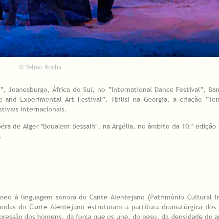
© Telmo Rocha
, Joanesburgo, África do Sul, no “International Dance Festival”, B
and Experimental Art Festival”, Tbilisi na Georgia, a criação “Te
tivais internacionais.
a de Alger "Boualem Bessaih", na Argélia, no âmbito da 10.ª edição 
.
o à linguagem sonora do Cante Alentejano (Património Cultural Im
odas do Cante Alentejano estruturam a partitura dramatúrgica dos
xpressão dos homens, da força que os une, do peso, da densidade do ar