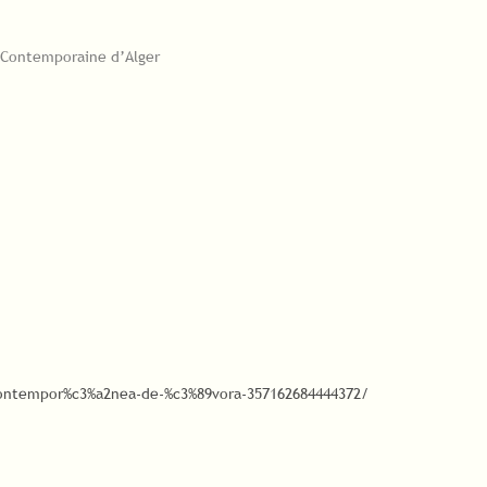
e Contemporaine d’Alger
ntempor%c3%a2nea-de-%c3%89vora-357162684444372/