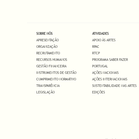
SOBRE NÓS
ATIVIDADES
APRESENTAÇÃO
APOIO ÀS ARTES
ORGANIZAÇÃO
RPAC
RECRUTAMENTO
RTCP
RECURSOS HUMANOS
PROGRAMA SABER FAZER
GESTÃO FINANCEIRA
PORTUGAL
INSTRUMENTOS DE GESTÃO
AÇÕES NACIONAIS
CUMPRIMENTO NORMATIVO
AÇÕES INTERNACIONAIS
TRANSPARÊNCIA
SUSTENTABILIDADE NAS ARTES
LEGISLAÇÃO
EDIÇÕES