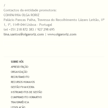
/
Contactos da entidade promotora:
COMPANHIA OLGA RORIZ
Palácio Pancas Palha, Travessa do Recolhimento Lázaro Leitão, Nº
1, 1º, 1149-044 Lisboa - Portugal
tel +351 218 872 383 / 927 298 695
lina.santos@olgaroriz.com
|
www.olgaroriz.com
SOBRE NÓS
APRESENTAÇÃO
ORGANIZAÇÃO
RECRUTAMENTO
RECURSOS HUMANOS
GESTÃO FINANCEIRA
INSTRUMENTOS DE GESTÃO
CUMPRIMENTO NORMATIVO
TRANSPARÊNCIA
LEGISLAÇÃO