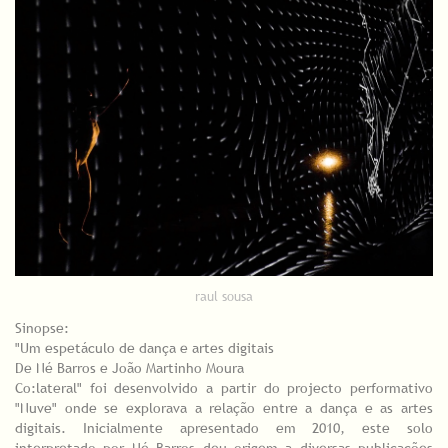
raul sousa
Sinopse:
"Um espetáculo de dança e artes digitais
De Né Barros e João Martinho Moura
Co:lateral" foi desenvolvido a partir do projecto performativo
"Nuve" onde se explorava a relação entre a dança e as artes
digitais. Inicialmente apresentado em 2010, este solo