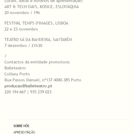
Locais, datas e horários de apresentação:
ART & TECH DAYS, KOSICE, ESLOVÁQUIA
20 novembro / 19h
FESTIVAL TEMPS D'IMAGES, LISBOA
22 e 23 novembro
TEATRO SÁ DA BANDEIRA, SANTARÉM
7 dezembro / 21h30
/
Contactos da entidade promotora:
Balleteatro
Coliseu Porto
Rua Passos Manuel, nº137 4000-385 Porto
producao@balleteatro.pt
220 194 667 | 935 239 023
SOBRE NÓS
APRESENTAÇÃO