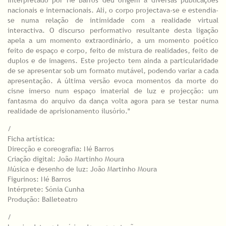
interpretado por Né Barros deu origem a diversas publicações
nacionais e internacionais. Ali, o corpo projectava-se e estendia-
se numa relação de intimidade com a realidade virtual
interactiva. O discurso performativo resultante desta ligação
apela a um momento extraordinário, a um momento poético
feito de espaço e corpo, feito de mistura de realidades, feito de
duplos e de imagens. Este projecto tem ainda a particularidade
de se apresentar sob um formato mutável, podendo variar a cada
apresentação. A última versão evoca momentos da morte do
cisne imerso num espaço imaterial de luz e projecção: um
fantasma do arquivo da dança volta agora para se testar numa
realidade de aprisionamento ilusório."
/
Ficha artística:
Direcção e coreografia: Né Barros
Criação digital: João Martinho Moura
Música e desenho de luz: João Martinho Moura
Figurinos: Né Barros
Intérprete: Sónia Cunha
Produção: Balleteatro
/