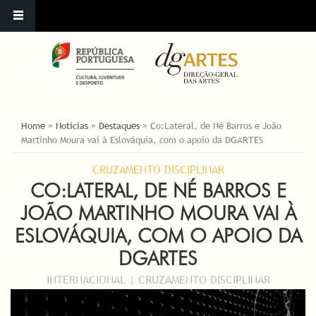
ESTÁ AQUI
Home
»
Notícias
»
Destaques
»
Co:Lateral, de Né Barros e João
Martinho Moura vai à Eslováquia, com o apoio da DGARTES
CRUZAMENTO DISCIPLINAR
CO:LATERAL, DE NÉ BARROS E
JOÃO MARTINHO MOURA VAI À
ESLOVÁQUIA, COM O APOIO DA
DGARTES
INTERNACIONAL | CRUZAMENTO DISCIPLINAR