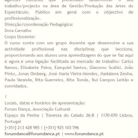
trabalho/projecto na área de Gestão/Produção das Artes do
Espectáculo. Público em geral com o objectivo de
profissionalização.
Direcção/coordenação Pedagógica:
Dora Carvalho
Corpo Docente:
O curso conta com um grupo docente que desenvolve a sua
actividade profissional nas disciplinas que lecciona,
proporcionando aos alunos uma aprendizagem do que se faz aqui
e agora e uma ligação facilitada ao mercado de trabalho: Carlos
Ramos, Elisabete Paiva, Ezequiel Santos, Giacomo Scalisi, João
Pinto, Jonas Omberg, José Maria Vieira Mendes, Madalena Zenha,
Paula Varanda, Rita Guerreiro, Rita Tomás, Rui Campos Leitão e
convidados.
/
Locais, datas e horários de apresentação:
Forum Dança, Associação Cultural
Espaço da Penha | Travessa do Calado 26-B | 1170-070 Lisboa,
Portugal
[+351] 213 428 985 | [+351] 925 103 596
forumdanca@forumdanca.pt
|
www.forumdanca.pt