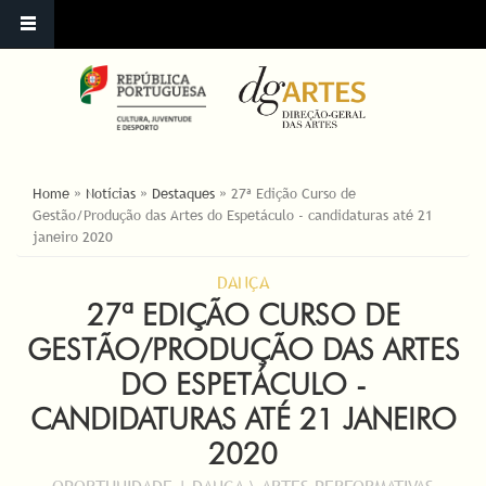
ESTÁ AQUI
Home
»
Notícias
»
Destaques
»
27ª Edição Curso de
Gestão/Produção das Artes do Espetáculo - candidaturas até 21
janeiro 2020
DANÇA
27ª EDIÇÃO CURSO DE
GESTÃO/PRODUÇÃO DAS ARTES
DO ESPETÁCULO -
CANDIDATURAS ATÉ 21 JANEIRO
2020
OPORTUNIDADE | DANÇA \ ARTES PERFORMATIVAS