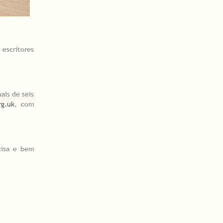
 escritores
ais de seis
rg.uk
, com
cisa e bem