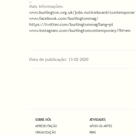
_
Mais informações:
www.burlington.org.uk/jobs-noticeboard/contemporary-
www.facebook.com/burlingtonmag/
https://twitter.com/burlingtonmag?lang=pt
www.instagram.com/burlingtoncontemporary/?hl=en
Data de publicação: 13-02-2020
SOBRE NÓS
ATIVIDADES
APRESENTAÇÃO
APOIO ÀS ARTES
ORGANIZAÇÃO
RPAC