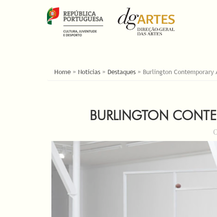
ESTÁ AQUI
Home
»
Notícias
»
Destaques
»
Burlington Contemporary A
BURLINGTON CONTEM