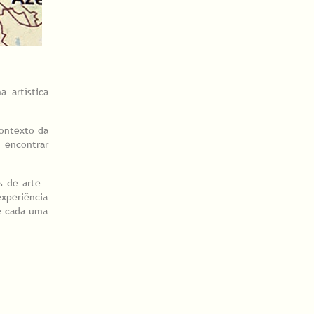
 artística
contexto da
 encontrar
s de arte -
xperiência
e cada uma