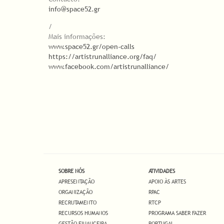
info@space52.gr
/
Mais informações:
www.space52.gr/open-calls
https://artistrunalliance.org/faq/
www.facebook.com/artistrunalliance/
SOBRE NÓS
ATIVIDADES
APRESENTAÇÃO
APOIO ÀS ARTES
ORGANIZAÇÃO
RPAC
RECRUTAMENTO
RTCP
RECURSOS HUMANOS
PROGRAMA SABER FAZER
GESTÃO FINANCEIRA
PORTUGAL