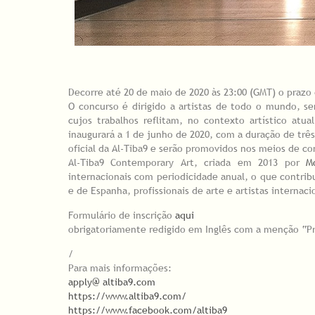
Decorre até 20 de maio de 2020 às 23:00 (GMT) o prazo
O concurso é dirigido a artistas de todo o mundo, sen
cujos trabalhos reflitam, no contexto artístico at
inaugurará a 1 de junho de 2020, com a duração de trê
oficial da Al-Tiba9 e serão promovidos nos meios de co
Al-Tiba9 Contemporary Art, criada em 2013 por
M
internacionais com periodicidade anual, o que contri
e de Espanha, profissionais de arte e artistas internaci
Formulário de inscrição
aqui
obrigatoriamente redigido em Inglês com a menção “Pr
/
Para mais informações:
apply@ altiba9.com
https://www.altiba9.com/
https://www.facebook.com/altiba9