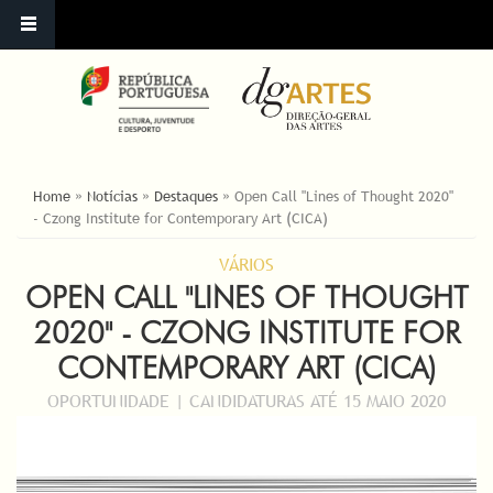
ESTÁ AQUI
Home
»
Notícias
»
Destaques
»
Open Call "Lines of Thought 2020"
- Czong Institute for Contemporary Art (CICA)
VÁRIOS
OPEN CALL "LINES OF THOUGHT
2020" - CZONG INSTITUTE FOR
CONTEMPORARY ART (CICA)
OPORTUNIDADE | CANDIDATURAS ATÉ 15 MAIO 2020