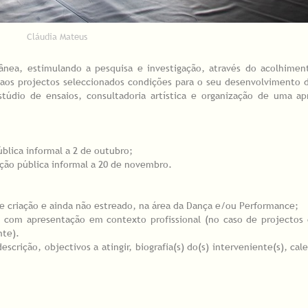
Cláudia Mateus
rânea, estimulando a pesquisa e investigação, através do acolhime
o aos projectos seleccionados condições para o seu desenvolvimento
údio de ensaios, consultadoria artística e organização de uma ap
blica informal a 2 de outubro;
ção pública informal a 20 de novembro.
de criação e ainda não estreado, na área da Dança e/ou Performance;
s com apresentação em contexto profissional (no caso de projectos 
nte).
escrição, objectivos a atingir, biografia(s) do(s) interveniente(s), cal