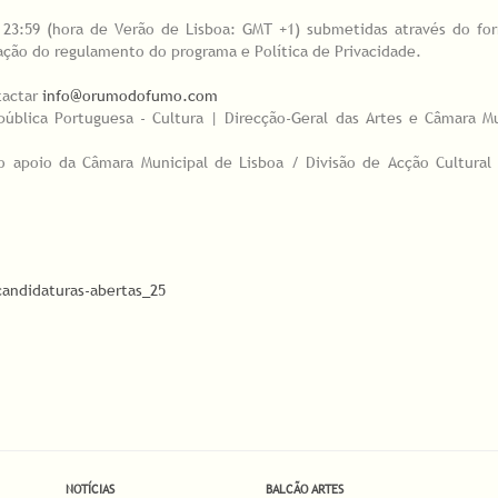
 23:59 (hora de Verão de Lisboa: GMT +1) submetidas através do fo
ação do regulamento do programa e Política de Privacidade.
.
tactar
info@orumodofumo.com
blica Portuguesa - Cultura | Direcção-Geral das Artes e Câmara Mu
apoio da Câmara Municipal de Lisboa / Divisão de Acção Cultural 
ndidaturas-abertas_25
NOTÍCIAS
BALCÃO ARTES