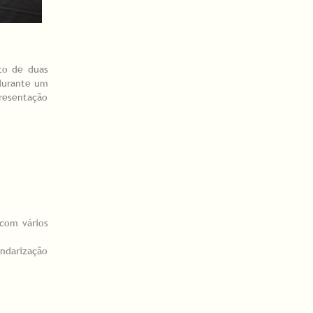
nto de duas
 durante um
resentação
com vários
endarização