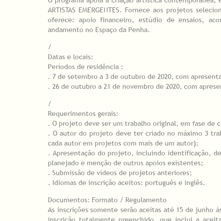
ARTISTAS EMERGENTES. Fornece aos projetos seleci
oferece: apoio financeiro, estúdio de ensaios, a
andamento no Espaço da Penha.
/
Datas e locais:
Períodos de residência :
. 7 de setembro a 3 de outubro de 2020, com apresent
. 26 de outubro a 21 de novembro de 2020, com apres
/
Requerimentos gerais:
. O projeto deve ser um trabalho original, em fase de 
. O autor do projeto deve ter criado no máximo 3 tra
cada autor em projetos com mais de um autor);
. Apresentação do projeto, incluindo identificação, de
planejado e menção de outros apoios existentes;
. Submissão de vídeos de projetos anteriores;
. Idiomas de inscrição aceitos: português e inglês.
Documentos: Formato / Regulamento
As inscrições somente serão aceitas até 15 de junho à
inscrição totalmente preenchido, que inclui a acei