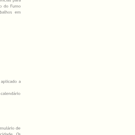
mo do Fumo
abalhos em
 aplicado a
 calendário
rmulário de
cidade. Os