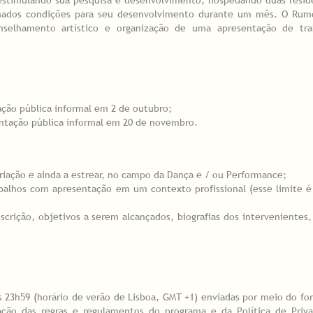
onados condições para seu desenvolvimento durante um mês. O Ru
conselhamento artístico e organização de uma apresentação de tr
ação pública informal em 2 de outubro;
entação pública informal em 20 de novembro.
criação e ainda a estrear, no campo da Dança e / ou Performance;
balhos com apresentação em um contexto profissional (esse limite é
scrição, objetivos a serem alcançados, biografias dos intervenientes,
s 23h59 (horário de verão de Lisboa, GMT +1) enviadas por meio do fo
tação das regras e regulamentos do programa e da Política de Priva