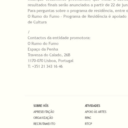
resultados finais serão anunciados a partir de 22 de jun
Para perguntas sobre o programa de residência, entr
O Rumo do Fumo - Programa de Residência é apoiado pe
de Cultura
/
Contactos da entidade promotora:
O Rumo do Fumo
Espaço da Penha
Travessa do Calado, 26B
1170-070 Lisboa, Portugal
T: +351 21 343 16 46
SOBRE NÓS
ATIVIDADES
APRESENTAÇÃO
APOIO ÀS ARTES
ORGANIZAÇÃO
RPAC
RECRUTAMENTO
RTCP