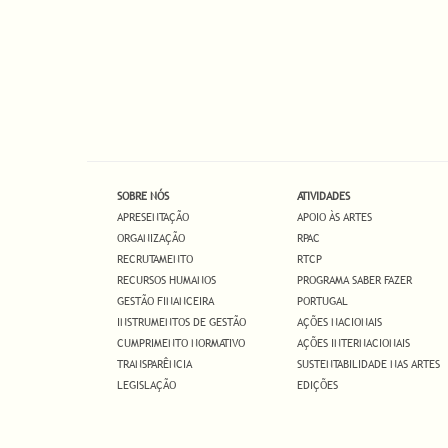
SOBRE NÓS
ATIVIDADES
APRESENTAÇÃO
APOIO ÀS ARTES
ORGANIZAÇÃO
RPAC
RECRUTAMENTO
RTCP
RECURSOS HUMANOS
PROGRAMA SABER FAZER
GESTÃO FINANCEIRA
PORTUGAL
INSTRUMENTOS DE GESTÃO
AÇÕES NACIONAIS
CUMPRIMENTO NORMATIVO
AÇÕES INTERNACIONAIS
TRANSPARÊNCIA
SUSTENTABILIDADE NAS ARTES
LEGISLAÇÃO
EDIÇÕES