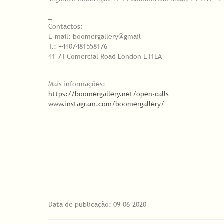
_
Contactos:
E-mail: boomergallery@gmail
T.: +4407481558176
41-71 Comercial Road London E11LA
_
Mais informações:
https://boomergallery.net/open-calls
www.instagram.com/boomergallery/
Data de publicação: 09-06-2020