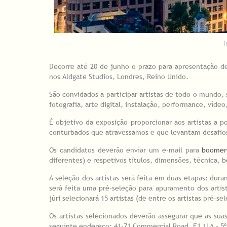
Decorre até 20 de junho o prazo para apresentação de 
nos Aldgate Studios, Londres, Reino Unido.
São convidados a participar artistas de todo o mundo, 
fotografia, arte digital, instalação, performance, vídeo
É objetivo da exposição proporcionar aos artistas a 
conturbados que atravessamos e que levantam desafios
Os candidatos deverão enviar um e-mail para
boomer
diferentes) e respetivos títulos, dimensões, técnica,
A seleção dos artistas será feita em duas etapas: dur
será feita uma pré-seleção para apuramento dos arti
júri selecionará 15 artistas (de entre os artistas pré-se
Os artistas selecionados deverão assegurar que as suas
seguinte endereço: 41-71 Commercial Road, E1 1LA - 5º 