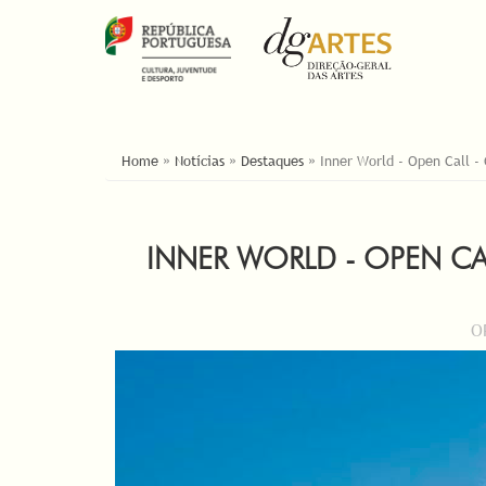
ESTÁ AQUI
Home
»
Notícias
»
Destaques
»
Inner World - Open Call -
INNER WORLD - OPEN CAL
O