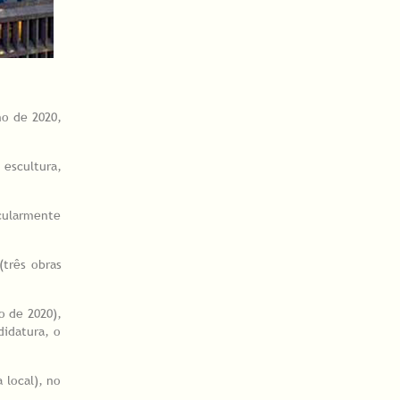
ho de 2020,
 escultura,
icularmente
três obras
o de 2020),
didatura, o
 local), no