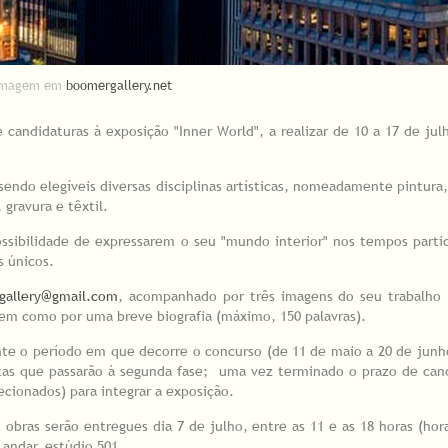
Imagem em
boomergallery.net
candidaturas à exposição "Inner World", a realizar de 10 a 17 de jul
sendo elegíveis diversas disciplinas artísticas, nomeadamente pintura,
, gravura e têxtil.
possibilidade de expressarem o seu "mundo interior" nos tempos part
 únicos.
gallery@gmail.com
, acompanhado por três imagens do seu trabalho (
 bem como por uma breve biografia (máximo, 150 palavras).
ante o período em que decorre o concurso (de 11 de maio a 20 de junh
stas que passarão à segunda fase; uma vez terminado o prazo de can
lecionados) para integrar a exposição.
 obras serão entregues dia 7 de julho, entre as 11 e as 18 horas (hora
andar, estúdio 501.