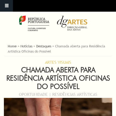
ESTÁ AQUI
Home
»
Notícias
»
Destaques
»
Chamada Aberta para Residência
Artística Oficinas do Possível
ARTES VISUAIS
CHAMADA ABERTA PARA
RESIDÊNCIA ARTÍSTICA OFICINAS
DO POSSÍVEL
OPORTUNIDADE | RESIDÊNCIAS ARTÍSTICAS