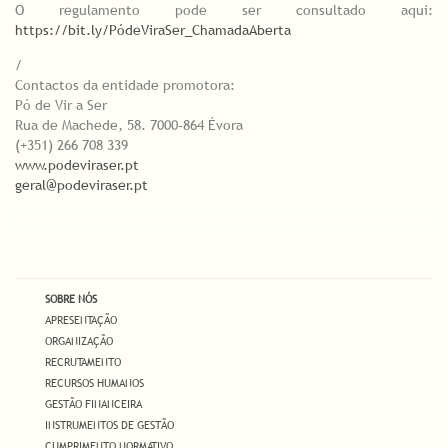
O regulamento pode ser consultado aqui:
https://bit.ly/PódeViraSer_ChamadaAberta
/
Contactos da entidade promotora:
Pó de Vir a Ser
Rua de Machede, 58. 7000-864 Évora
(+351) 266 708 339
www.podeviraser.pt
geral@podeviraser.pt
SOBRE NÓS
APRESENTAÇÃO
ORGANIZAÇÃO
RECRUTAMENTO
RECURSOS HUMANOS
GESTÃO FINANCEIRA
INSTRUMENTOS DE GESTÃO
CUMPRIMENTO NORMATIVO