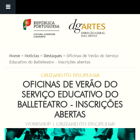
ESTÁ AQUI
Home
»
Notícias
»
Destaques
»
Oficinas de Verão do Serviço
Educativo do Balleteatro - inscrições abertas
CRUZAMENTO DISCIPLINAR
OFICINAS DE VERÃO DO
SERVIÇO EDUCATIVO DO
BALLETEATRO - INSCRIÇÕES
ABERTAS
WORKSHOP | CRUZAMENTO DISCIPLINAR