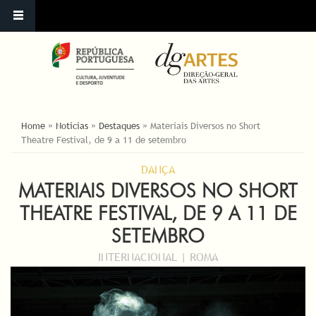
ESTÁ AQUI
Home
»
Notícias
»
Destaques
»
Materiais Diversos no Short
Theatre Festival, de 9 a 11 de setembro
DANÇA
MATERIAIS DIVERSOS NO SHORT
THEATRE FESTIVAL, DE 9 A 11 DE
SETEMBRO
INTERNACIONAL | ROMA