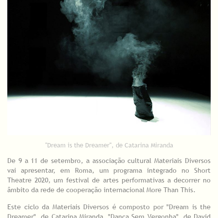
"Dream is the Dreamer", de Catarina Miranda
De 9 a 11 de setembro, a associação cultural Materiais Diversos
vai apresentar, em Roma, um programa integrado no Short
Theatre 2020, um festival de artes performativas a decorrer no
âmbito da rede de cooperação internacional More Than This.
Este ciclo da Materiais Diversos é composto por "Dream is the
Dreamer", de Catarina Miranda, "Dança Sem Vergonha", de David