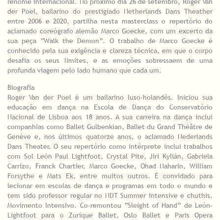
renome internacional. No próximo dia 26 de setembro, Roger Van
der Poel, bailarino do prestigiado Netherlands Dans Theather
entre 2006 e 2020, partilha nesta masterclass o repertório do
aclamado coreógrafo alemão Marco Goecke, com um excerto da
sua peça “Walk the Demon”. O trabalho de Marco Goecke é
conhecido pela sua exigência e clareza técnica, em que o corpo
desafia os seus limites, e as emoções sobressaem de uma
profunda viagem pelo lado humano que cada um.
Biografia
Roger Van der Poel é um bailarino luso-holandês. Iniciou sua
educação em dança na Escola de Dança do Conservatório
Nacional de Lisboa aos 18 anos. A sua carreira na dança inclui
companhias como Ballet Gulbenkian, Ballet du Grand Théâtre de
Genève e, nos últimos quatorze anos, o aclamado Nederlands
Dans Theater. ​​​​​O seu repertório como intérprete inclui trabalhos
com Sol León Paul Lightfoot, Crystal Pite, Jiri Kylián, Gabriela
Carrizo, Franck Chartier, Marco Goecke, Ohad Naharin, William
Forsythe e Mats Ek, entre muitos outros. É convidado para
lecionar em escolas de dança e programas em todo o mundo e
tem sido professor regular no NDT Summer Intensive e chuthis.
Movimento Intensivo. Co-remontou “Sleight of Hand” de León-
Lightfoot para o Zurique Ballet, Oslo Ballet e Paris Opera