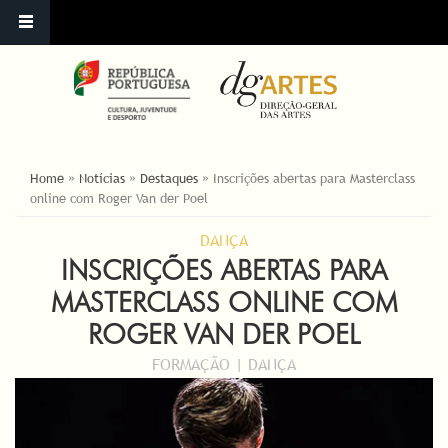
ESTÁ AQUI
Home
»
Notícias
»
Destaques
»
Inscrições abertas para Masterclass
online com Roger Van der Poel
DANÇA
INSCRIÇÕES ABERTAS PARA
MASTERCLASS ONLINE COM
ROGER VAN DER POEL
FORMAÇÃO | DANÇA