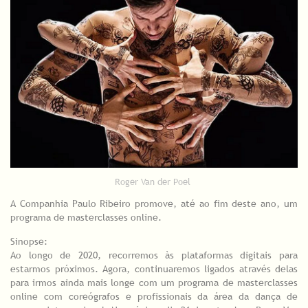
Roger Van der Poel
A Companhia Paulo Ribeiro promove, até ao fim deste ano, um
programa de masterclasses online.
Sinopse:
Ao longo de 2020, recorremos às plataformas digitais para
estarmos próximos. Agora, continuaremos ligados através delas
para irmos ainda mais longe com um programa de masterclasses
online com coreógrafos e profissionais da área da dança de