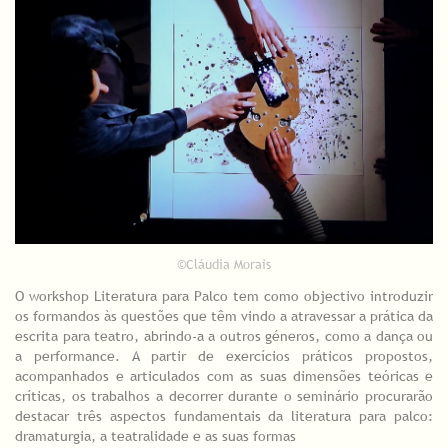
©Cláudia Morais
O workshop Literatura para Palco tem como objectivo introduzir
os formandos às questões que têm vindo a atravessar a prática da
escrita para teatro, abrindo-a a outros géneros, como a dança ou
a performance. A partir de exercícios práticos propostos,
acompanhados e articulados com as suas dimensões teóricas e
críticas, os trabalhos a decorrer durante o seminário procurarão
destacar três aspectos fundamentais da literatura para palco:
dramaturgia, a teatralidade e as suas formas