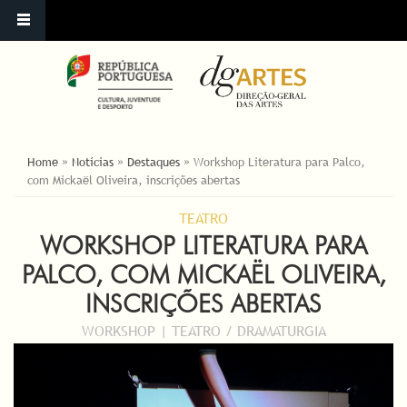
ESTÁ AQUI
Home
»
Notícias
»
Destaques
»
Workshop Literatura para Palco,
com Mickaël Oliveira, inscrições abertas
TEATRO
WORKSHOP LITERATURA PARA
PALCO, COM MICKAËL OLIVEIRA,
INSCRIÇÕES ABERTAS
WORKSHOP | TEATRO / DRAMATURGIA